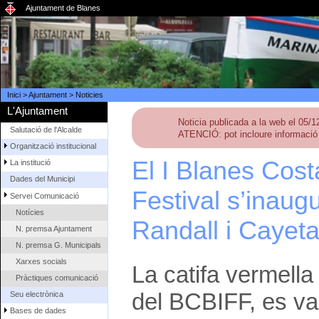
Ajuntament de Blanes
Inici
>
Ajuntament
>
Noticies
L'Ajuntament
Noticia publicada a la web el 05/
Salutació de l'Alcalde
ATENCIÓ: pot incloure informació 
Organització institucional
El I Blanes Cost
La institució
Dades del Municipi
Festival s’inau
Servei Comunicació
Notícies
Randall i Cayet
N. premsa Ajuntament
N. premsa G. Municipals
Xarxes socials
La catifa vermella 
Pràctiques comunicació
del BCBIFF, es va
Seu electrònica
Bases de dades