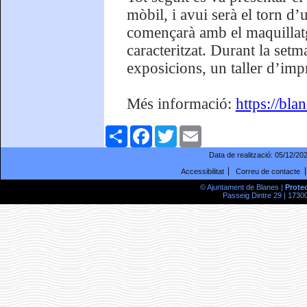
mòbil, i avui serà el torn d
començarà amb el maquillatg
caracteritzat. Durant la setm
exposicions, un taller d’impr
Més informació:
https://bla
Comparteix
Facebook
Twitter
Email
Data de realització:
05/12/20
Accessibilitat
Correu de contacte
© Ajuntament de Blanes |
Prote
Passeig Dintre 29 | 17300