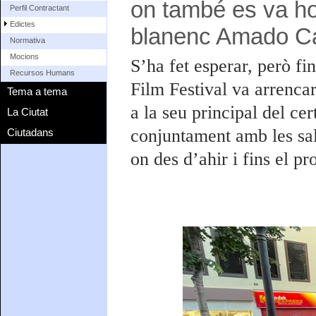
on també es va h
Perfil Contractant
Edictes
blanenc Amado Ca
Normativa
Mocions
S’ha fet esperar, però fi
Recursos Humans
Film Festival va arrencar
Tema a tema
a la seu principal del ce
La Ciutat
conjuntament amb les sal
Ciutadans
on des d’ahir i fins el p