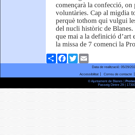
començarà la confecció, on p
voluntàries. Cap al migdia to
perquè tothom qui vulgui les 
del nucli històric de Blanes
que mai a la definició d’art
la missa de 7 comenci la Pr
Comparteix
Facebook
Twitter
Email
Data de realització:
05/29/20
Accessibilitat
Correu de contacte
© Ajuntament de Blanes |
Prote
Passeig Dintre 29 | 17300