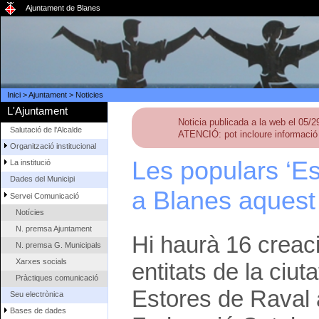
Ajuntament de Blanes
Inici
>
Ajuntament
>
Noticies
L'Ajuntament
Noticia publicada a la web el 05/
Salutació de l'Alcalde
ATENCIÓ: pot incloure informació 
Organització institucional
Les populars ‘Es
La institució
Dades del Municipi
a Blanes aquest
Servei Comunicació
Notícies
N. premsa Ajuntament
Hi haurà 16 creacio
N. premsa G. Municipals
Xarxes socials
entitats de la ciut
Pràctiques comunicació
Estores de Raval a
Seu electrònica
Bases de dades