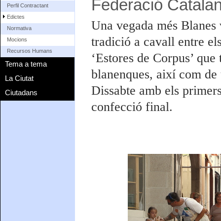
Federació Catalan
Perfil Contractant
Edictes
Una vegada més Blanes v
Normativa
tradició a cavall entre el
Mocions
Recursos Humans
‘Estores de Corpus’ que t
Tema a tema
blanenques, així com de t
La Ciutat
Dissabte amb els primers
Ciutadans
confecció final.