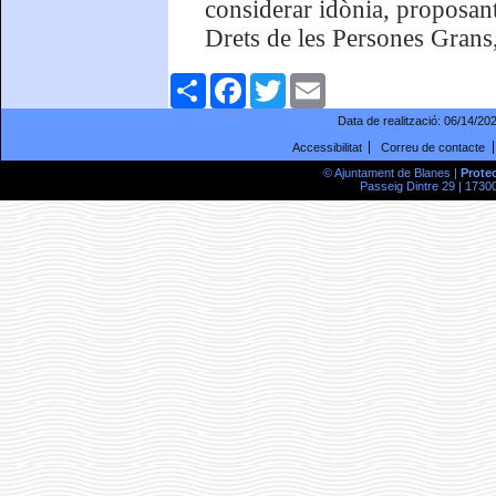
considerar idònia, proposant
Drets de les Persones Grans,
Comparteix
Facebook
Twitter
Email
Data de realització:
06/14/20
Accessibilitat
Correu de contacte
© Ajuntament de Blanes |
Prote
Passeig Dintre 29 | 17300