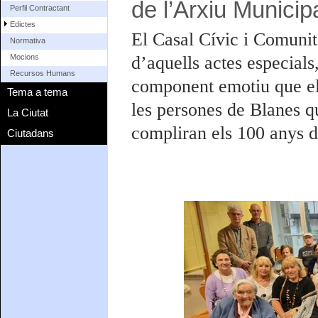
de l’Arxiu Municip
Perfil Contractant
Edictes
El Casal Cívic i Comunit
Normativa
d’aquells actes especials
Mocions
Recursos Humans
component emotiu que els
Tema a tema
les persones de Blanes q
La Ciutat
compliran els 100 anys de
Ciutadans