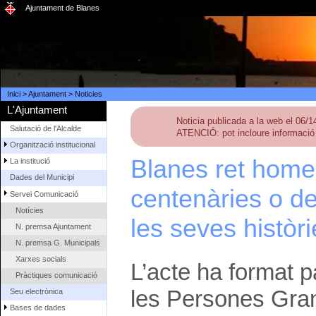
Ajuntament de Blanes
Inici
>
Ajuntament
>
Noticies
L'Ajuntament
Noticia publicada a la web el 06/
Salutació de l'Alcalde
ATENCIÓ: pot incloure informació 
Organització institucional
Blanes ret home
La institució
Dades del Municipi
centenàries o d
Servei Comunicació
Notícies
les seves històr
N. premsa Ajuntament
N. premsa G. Municipals
Xarxes socials
L’acte ha format p
Pràctiques comunicació
les Persones Grans
Seu electrònica
Bases de dades