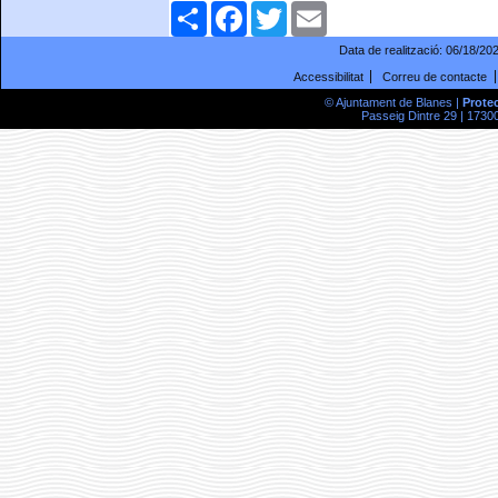
Comparteix
Facebook
Twitter
Email
Data de realització:
06/18/20
Accessibilitat
Correu de contacte
© Ajuntament de Blanes |
Prote
Passeig Dintre 29 | 17300