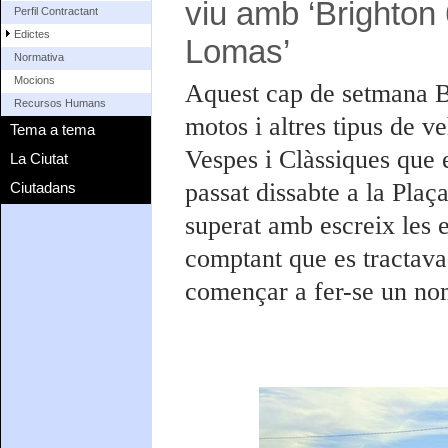
viu amb ‘Brighton
Perfil Contractant
Edictes
Lomas’
Normativa
Mocions
Aquest cap de setmana Bl
Recursos Humans
motos i altres tipus de v
Tema a tema
Vespes i Clàssiques que e
La Ciutat
passat dissabte a la Plaça
Ciutadans
superat amb escreix les e
comptant que es tractava 
començar a fer-se un no