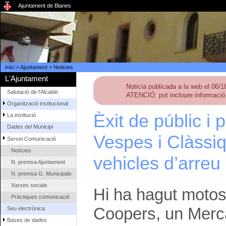
Ajuntament de Blanes
Inici
>
Ajuntament
>
Noticies
L'Ajuntament
Noticia publicada a la web el 06/
Salutació de l'Alcalde
ATENCIÓ: pot incloure informació 
Organització institucional
Èxit de públic i 
La institució
Dades del Municipi
Vespes i Clàssi
Servei Comunicació
Notícies
vehicles d’arreu
N. premsa Ajuntament
N. premsa G. Municipals
Xarxes socials
Hi ha hagut motos 
Pràctiques comunicació
Coopers, un Merc
Seu electrònica
Bases de dades