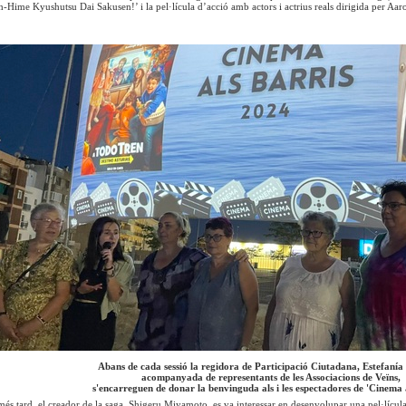
-Hime Kyushutsu Dai Sakusen!’ i la pel·lícula d’acció amb actors i actrius reals dirigida per Aar
Abans de cada sessió la regidora de Participació Ciutadana, Estefaní
acompanyada de representants de les Associacions de Veïns,
s'encarreguen de donar la benvinguda als i les espectadores de 'Cinema a
és tard, el creador de la saga, Shigeru Miyamoto, es va interessar en desenvolupar una pel·lícula