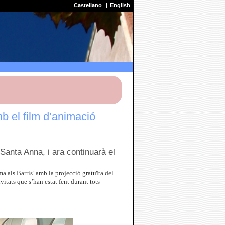
Castellano
English
b el film d’animació
Santa Anna, i ara continuarà el
a als Barris’ amb la projecció gratuïta del
itats que s’han estat fent durant tots