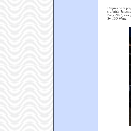
Després de la proj
s’oferirà ‘Jurassi
l’any 2022, està 
Sy i BD Wong.