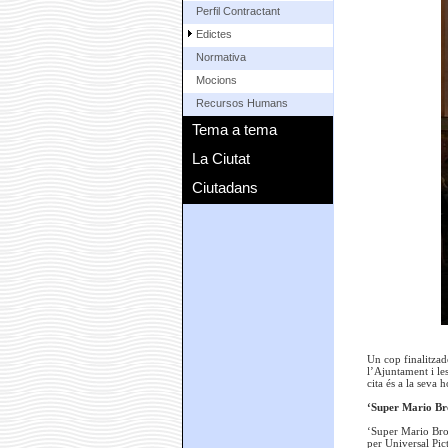
Perfil Contractant
Edictes
Normativa
Mocions
Recursos Humans
Tema a tema
La Ciutat
Ciutadans
Un cop finalitzad
l’Ajuntament i les
cita és a la seva h
‘Super Mario Bro
‘Super Mario Bros
per Universal Pic