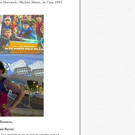
on Horvatxh i Michael Jelenic, de l’any 1993.
a Romero,
ls Barris'
 i va començar tot el procés creatiu que va