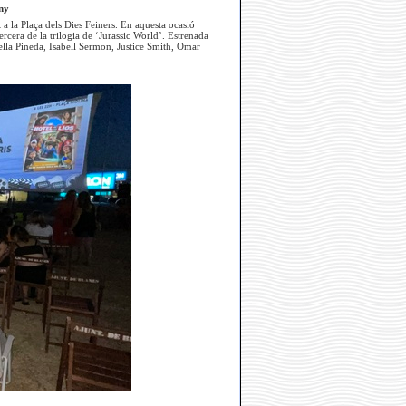
uny
 a la Plaça dels Dies Feiners. En aquesta ocasió
ercera de la trilogia de ‘Jurassic World’. Estrenada
lla Pineda, Isabell Sermon, Justice Smith, Omar