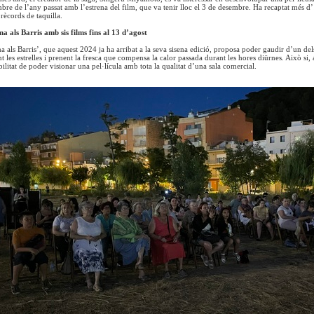
bre de l’any passat amb l’estrena del film, que va tenir lloc el 3 de desembre. Ha recaptat més d
 rècords de taquilla.
a als Barris amb sis films fins al 13 d’agost
a als Barris’, que aquest 2024 ja ha arribat a la seva sisena edició, proposa poder gaudir d’un dels 
t les estrelles i prenent la fresca que compensa la calor passada durant les hores diürnes. Això si,
ibilitat de poder visionar una pel·lícula amb tota la qualitat d’una sala comercial.