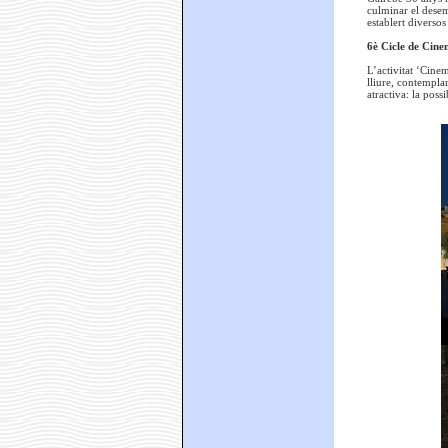
culminar el desem
establert diversos
6è Cicle de Cinem
L’activitat ‘Cinem
lliure, contemplan
atractiva: la poss