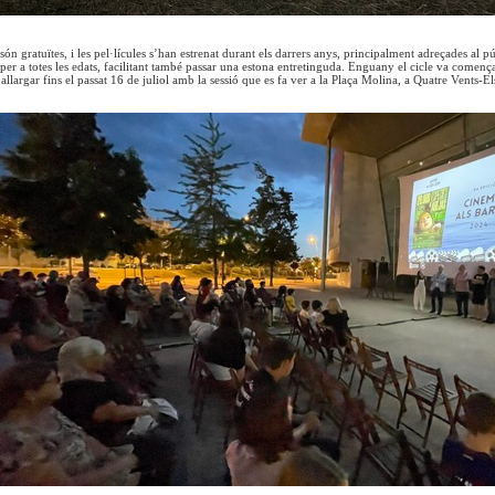
 són gratuïtes, i les pel·lícules s’han estrenat durant els darrers anys, principalment adreçades al púb
, per a totes les edats, facilitant també passar una estona entretinguda. Enguany el cicle va comença
allargar fins el passat 16 de juliol amb la sessió que es fa ver a la Plaça Molina, a Quatre Vents-E