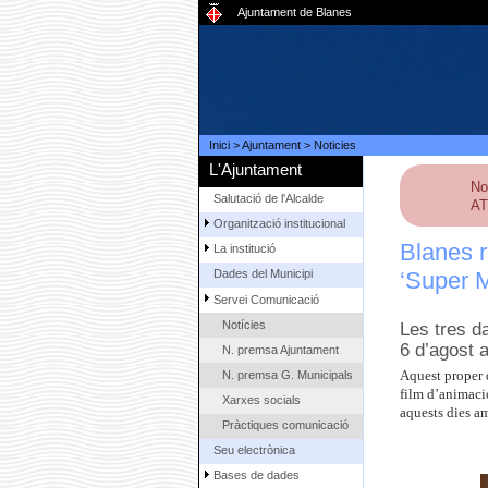
Ajuntament de Blanes
Inici
>
Ajuntament
>
Noticies
L'Ajuntament
No
Salutació de l'Alcalde
AT
Organització institucional
Blanes r
La institució
‘Super M
Dades del Municipi
Servei Comunicació
Notícies
Les tres d
6 d’agost 
N. premsa Ajuntament
N. premsa G. Municipals
Aquest proper d
film d’animació
Xarxes socials
aquests dies a
Pràctiques comunicació
Seu electrònica
Bases de dades