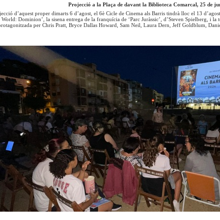
Projecció a la Plaça de davant la Biblioteca Comarcal, 25 de j
ecció d’aquest proper dimarts 6 d’agost, el 6è Cicle de Cinema als Barris tindrà lloc el 13 d’agost
c World: Dominion’, la sisena entrega de la franquícia de ‘Parc Juràssic’, d’Steven Spielberg, i la t
protagonitzada per Chris Pratt, Bryce Dallas Howard, Sam Neil, Laura Dern, Jeff Goldblum, Danie