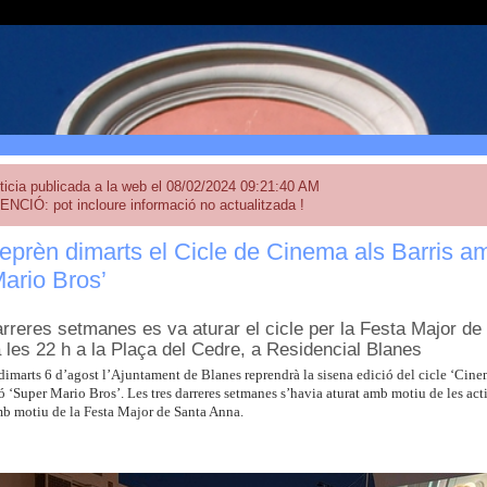
ticia publicada a la web el 08/02/2024 09:21:40 AM
ENCIÓ: pot incloure informació no actualitzada !
eprèn dimarts el Cicle de Cinema als Barris am
ario Bros’
arreres setmanes es va aturar el cicle per la Festa Major de 
a les 22 h a la Plaça del Cedre, a Residencial Blanes
imarts 6 d’agost l’Ajuntament de Blanes reprendrà la sisena edició del cicle ‘Cinem
 ‘Super Mario Bros’. Les tres darreres setmanes s’havia aturat amb motiu de les activ
mb motiu de la Festa Major de Santa Anna.