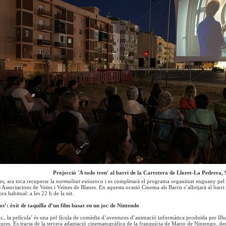
Projecció 'A todo tren' al barri de la Carretera de Lloret-La Pedrera, 9
es, ara toca recuperar la
normalitat estiuenca
i es completarà el programa organitzat enguany pel
 Associacions de Veïns i Veïnes de Blanes. En aquesta ocasió Cinema als Barris s’allotjarà al barri 
ora habitual: a les 22 h de la nit.
s’: èxit de taquilla d’un film basat en un joc de Nintendo
., la película’ és una pel·lícula de comèdia d’aventures d’animació informàtica produïda per Ill
tures. Es tracta de la tercera adaptació cinematogràfica de la franquícia de Mario de Nintengo, d