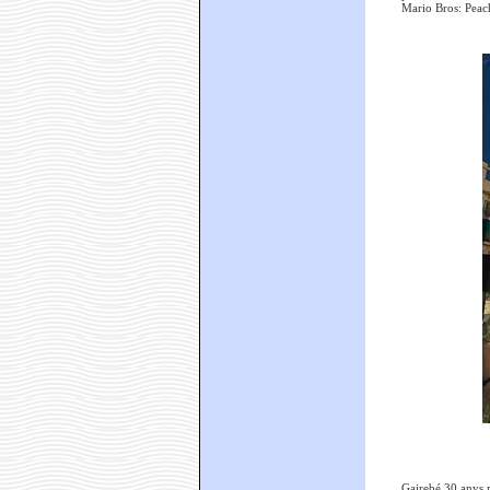
Mario Bros: Peach
Gairebé 30 anys m