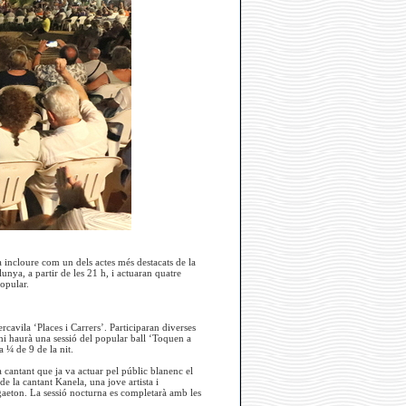
 incloure com un dels actes més destacats de la
lunya, a partir de les 21 h, i actuaran quatre
opular.
rcavila ‘Places i Carrers’. Participaran diverses
là hi haurà una sessió del popular ball ‘Toquen a
 ¼ de 9 de la nit.
a cantant que ja va actuar pel públic blanenc el
 la cantant Kanela, una jove artista i
gaeton. La sessió nocturna es completarà amb les