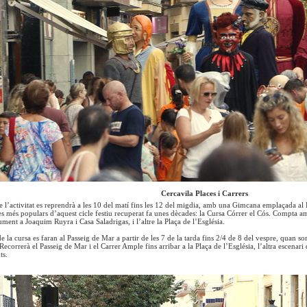
Cercavila Places i Carrers
 l’activitat es reprendrà a les 10 del matí fins les 12 del migdia, amb una Gimcana emplaçada al 
es més populars d’aquest cicle festiu recuperat fa unes dècades: la Cursa Córrer el Cós. Compta am
ment a Joaquim Ruyra i Casa Saladrigas, i l’altre la Plaça de l’Església.
e la cursa es faran al Passeig de Mar a partir de les 7 de la tarda fins 2/4 de 8 del vespre, quan s
ecorrerà el Passeig de Mar i el Carrer Ample fins arribar a la Plaça de l’Església, l’altra escenar
ts.