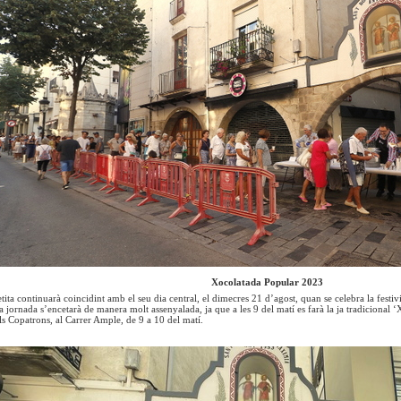
Xocolatada Popular 2023
tita continuarà coincidint amb el seu dia central, el dimecres 21 d’agost, quan se celebra la festi
a jornada s’encetarà de manera molt assenyalada, ja que a les 9 del matí es farà la ja tradicional
els Copatrons, al Carrer Ample, de 9 a 10 del matí.