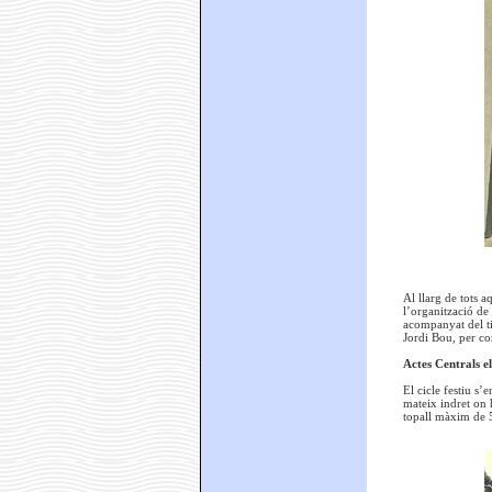
Al llarg de tots a
l’organització de 
acompanyat del ti
Jordi Bou, per co
Actes Centrals 
El cicle festiu s
mateix indret on h
topall màxim de 