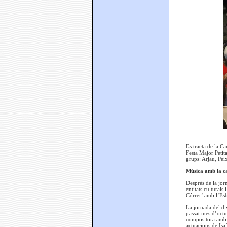
Es tracta de la C
Festa Major Petita
grups: Arjau, Pei
Música amb la ca
Després de la jorn
entitats culturals
Córrer’ amb l’Esb
La jornada del div
passat mes d’octu
compositora amb a
actuacions de Isa