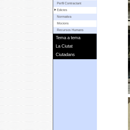
Perfil Contractant
Edictes
Normativa
Mocions
Recursos Humans
Tema a tema
La Ciutat
Ciutadans