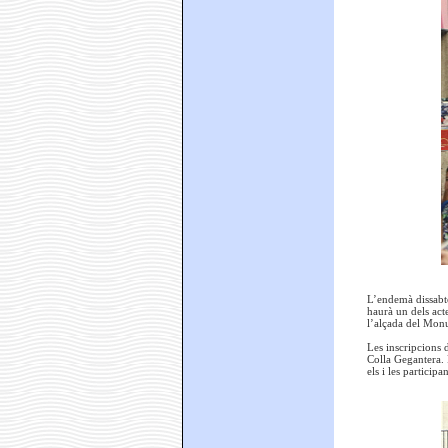
L’endemà dissabte
haurà un dels act
l’alçada del Monu
Les inscripcions d
Colla Gegantera. R
els i les participan