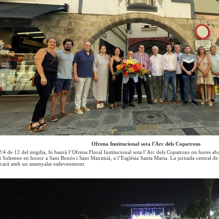
Ofrena Institucional sota l'Arc dels Copatrons
2/4 de 12 del migdia, hi haurà l’Ofrena Floral Institucional sota l’Arc dels Copatrons on hores aba
i Solemne en honor a Sant Bonós i Sant Maximià, a l’Església Santa Maria. La jornada central de 
ncarà amb un assenyalat esdeveniment.