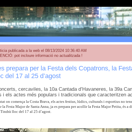
ticia publicada a la web el 08/13/2024 10:36:40 AM
ENCIÓ: pot incloure informació no actualitzada !
s prepara per la Festa dels Copatrons, la Fest
oc del 17 al 25 d’agost
oncerts, cercaviles, la 10a Cantada d’Havaneres, la 39a Cam
 i els actes més populars i tradicionals que caracteritzen a
utat on comença la Costa Brava, els actes festius, lúdics, culturals i esportius no ten
r la Festa Major de Santa Anna, ja es prepara per acollir la Festa Major Petita, és a d
Tindrà lloc del 17 al 25 d’agost.