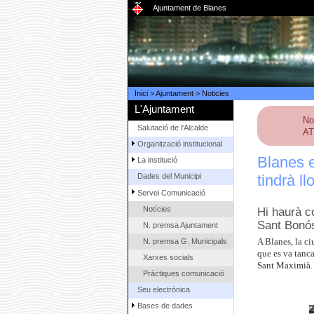
Ajuntament de Blanes
Inici
>
Ajuntament
>
Noticies
L'Ajuntament
No
Salutació de l'Alcalde
AT
Organització institucional
Blanes e
La institució
tindrà ll
Dades del Municipi
Servei Comunicació
Notícies
Hi haurà c
Sant Bonós
N. premsa Ajuntament
N. premsa G. Municipals
A Blanes, la ci
que es va tanca
Xarxes socials
Sant Maximià. 
Pràctiques comunicació
Seu electrònica
Bases de dades