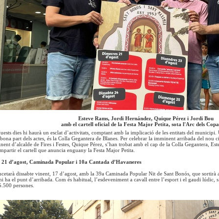
Esteve Rams, Jordi Hernández, Quique Pérez i Jordi Bou
amb el cartell oficial de la Festa Major Petita, sota l'Arc dels Cop
quests dies hi haurà un esclat d’activitats, comptant amb la implicació de les entitats del municipi
bona part dels actes, és la Colla Gegantera de Blanes. Per celebrar la imminent arribada del nou ci
nent d’alcalde de Fires i Festes, Quique Pérez, s’han trobat amb el cap de la Colla Gegantera, Es
mpartir el cartell que anuncia enguany la Festa Major Petita.
el 21 d’agost, Caminada Popular i 10a Cantada d’Havaneres
’encetarà dissabte vinent, 17 d’agost, amb la 39a Caminada Popular Nit de Sant Bonós, que sortirà a
i ha el punt d’arribada. Com és habitual, l’esdeveniment a cavall entre l’esport i el gaudi lúdic, 
5.500 persones.