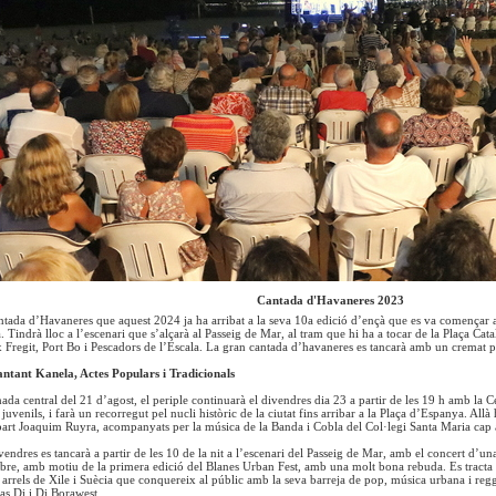
Cantada d'Havaneres 2023
antada d’Havaneres que aquest 2024 ja ha arribat a la seva 10a edició d’ençà que es va començar a
. Tindrà lloc a l’escenari que s’alçarà al Passeig de Mar, al tram que hi ha a tocar de la Plaça Cata
x Fregit, Port Bo i Pescadors de l’Escala. La gran cantada d’havaneres es tancarà amb un cremat p
ntant Kanela, Actes Populars i Tradicionals
ada central del 21 d’agost, el periple continuarà el divendres dia 23 a partir de les 19 h amb la Ce
 i juvenils, i farà un recorregut pel nucli històric de la ciutat fins arribar a la Plaça d’Espanya. Al
art Joaquim Ruyra, acompanyats per la música de la Banda i Cobla del Col·legi Santa Maria cap a
endres es tancarà a partir de les 10 de la nit a l’escenari del Passeig de Mar, amb el concert d’un
bre, amb motiu de la primera edició del Blanes Urban Fest, amb una molt bona rebuda. Es tracta de
rrels de Xile i Suècia que conquereix al públic amb la seva barreja de pop, música urbana i reg
ías Dj i Dj Borawest.