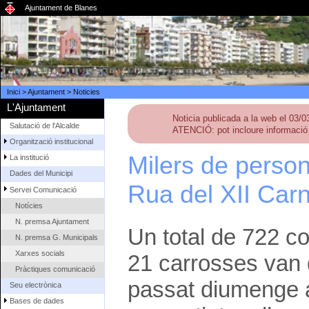
Ajuntament de Blanes
Inici
>
Ajuntament
>
Noticies
L'Ajuntament
Noticia publicada a la web el 03/
Salutació de l'Alcalde
ATENCIÓ: pot incloure informació 
Organització institucional
Milers de perso
La institució
Dades del Municipi
Rua del XII Car
Servei Comunicació
Notícies
N. premsa Ajuntament
Un total de 722 co
N. premsa G. Municipals
Xarxes socials
21 carrosses van d
Pràctiques comunicació
passat diumenge a 
Seu electrònica
Bases de dades