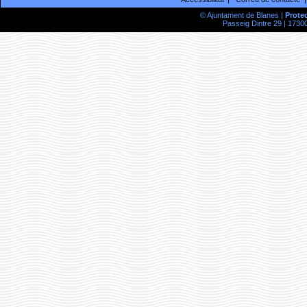
© Ajuntament de Blanes |
Prote
Passeig Dintre 29 | 17300