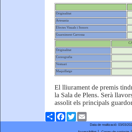
Originalitat
Artesania
Efectes Visuals i Sonors
Guarniment Carrossa
C
Originalitat
Coreografia
Vestuari
Maquillatge
El lliurament de premis tindr
la Sala de Plens. Serà llavo
assolit els principals guardo
Comparteix
Facebook
Twitter
Email
Data de realització:
03/03/20
Accessibilitat
Correu de contacte