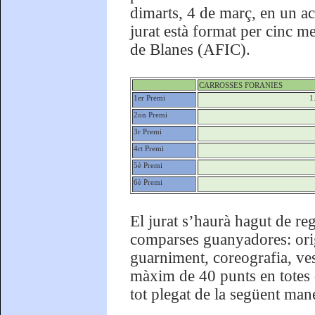
dimarts, 4 de març, en un ac
jurat està format per cinc 
de Blanes (AFIC).
CARROSSES FORANIES
1er Premi
1
2on Premi
3r Premi
4rt Premi
5è Premi
6è Premi
El jurat s’haurà hagut de regi
comparses guanyadores: origin
guarniment, coreografia, ves
màxim de 40 punts en totes d
tot plegat de la següent mane