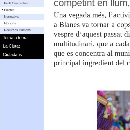
competint en llum, 
Perfil Contractant
Edictes
Una vegada més, l’activi
Normativa
a Blanes va tornar a copsa
Mocions
Recursos Humans
vespre d’aquest passat di
Tema a tema
multitudinari, que a cad
La Ciutat
que es concentra al muni
Ciutadans
principal ingredient del c