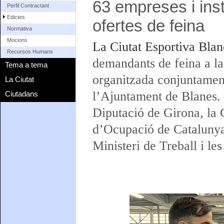
63 empreses i inst
Perfil Contractant
Edictes
ofertes de feina
Normativa
Mocions
La Ciutat Esportiva Bla
Recursos Humans
demandants de feina a l
Tema a tema
organitzada conjuntamen
La Ciutat
l’Ajuntament de Blanes.
Ciutadans
Diputació de Girona, la G
d’Ocupació de Catalunya 
Ministeri de Treball i l