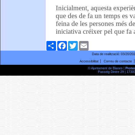
Inicialment, aquesta experiè
que des de fa un temps es va
feina de les persones més d
iniciativa créixer pel que fa
Comparteix
Facebook
Twitter
Email
Data de realització:
03/20/20
Accessibilitat
Correu de contacte
© Ajuntament de Blanes |
Prote
Passeig Dintre 29 | 17300