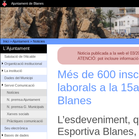
Ajuntament de Blanes
Inici
>
Ajuntament
>
Noticies
L'Ajuntament
Noticia publicada a la web el 03/
Salutació de l'Alcalde
ATENCIÓ: pot incloure informació 
Organització institucional
Més de 600 inscr
La institució
Dades del Municipi
laborals a la 15
Servei Comunicació
Notícies
Blanes
N. premsa Ajuntament
N. premsa G. Municipals
Xarxes socials
L’esdeveniment, qu
Pràctiques comunicació
Esportiva Blanes,
Seu electrònica
Bases de dades