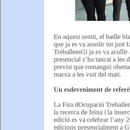
En aquest sentit, el batlle bl
que ja es va assolir tot jus
TreballemGi ja es va acollir 
presencial s’ha tancat a les 
previst que romangui oberta f
marxa a les vuit del matí.
Un esdeveniment de referè
La Fira dOcupació TreballemG
la recerca de feina i la inse
edició es va celebrar l’any 2
edicions presencialment a Gi