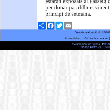
estaran exposats al Passeig 
per donar pas dilluns vinent,
principi de setmana.
Comparteix
Facebook
Twitter
Email
Data de realització:
04/26/20
Accessibilitat
Correu de contacte
© Ajuntament de Blanes |
Prote
Passeig Dintre 29 | 17300