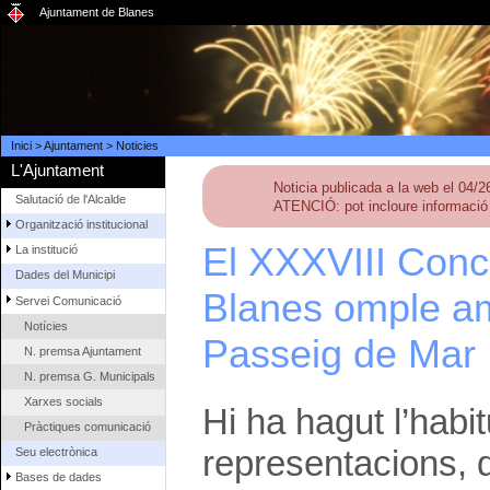
Ajuntament de Blanes
Inici
>
Ajuntament
>
Noticies
L'Ajuntament
Noticia publicada a la web el 04/
Salutació de l'Alcalde
ATENCIÓ: pot incloure informació 
Organització institucional
El XXXVIII Conc
La institució
Dades del Municipi
Blanes omple am
Servei Comunicació
Notícies
Passeig de Mar
N. premsa Ajuntament
N. premsa G. Municipals
Xarxes socials
Hi ha hagut l’habi
Pràctiques comunicació
representacions, d
Seu electrònica
Bases de dades