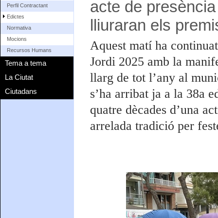
acte de presència 
Perfil Contractant
Edictes
lliuraran els premi
Normativa
Mocions
Aquest matí ha continuat
Recursos Humans
Jordi 2025 amb la manifes
Tema a tema
llarg de tot l’any al mu
La Ciutat
s’ha arribat ja a la 38a 
Ciutadans
quatre dècades d’una act
arrelada tradició per fes