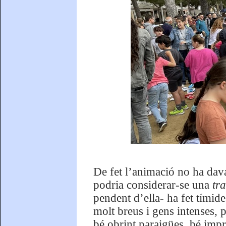
De fet l’animació no ha daval
podria considerar-se una
tr
pendent d’ella- ha fet tímide
molt breus i gens intenses,
bé obrint paraigües, bé impr