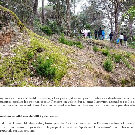
yien als cursos d’infantil i primària, i han participat en sengles jornades localitzades en cada oca
s mateixes escolars les que han escollit l’entorn on volien dur a terme l’activitat, animades per les
tot el material necessari. També els han aconsellat sobre com havien de dur a terme la pràctica edu
es han recollit més de 500 kg de residus
inal no és la recollida de residus, forma part de l’activitat per alliçonar l’alumnat sobre la import
t. Per això, durant les jornades de la proposta educativa ‘Apadrina el teu entorn’ una de les accions
roper als centres escolars.