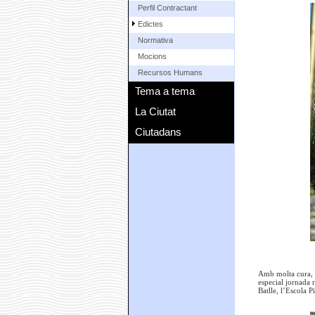
Perfil Contractant
Edictes
Normativa
Mocions
Recursos Humans
Tema a tema
La Ciutat
Ciutadans
Amb molta cura, i
especial jornada 
Batlle, l’Escola P