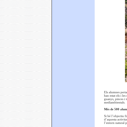
Els alumnes pertan
han estat els i le
guanys, pinces i 
mediambientals.
Més de 500 alumn
Si bé l’objectiu f
d’aquesta activita
l’entorn natural p