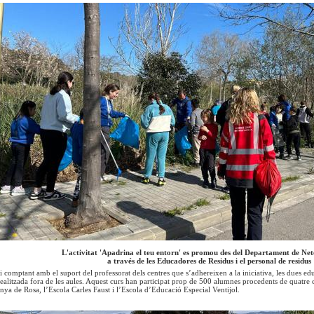
L'activitat 'Apadrina el teu entorn' es promou des del Departament de Nete
a través de les Educadores de Residus i el personal de residus
 comptant amb el suport del professorat dels centres que s’adhereixen a la iniciativa, les dues ed
realitzada fora de les aules. Aquest curs han participat prop de 500 alumnes procedents de quatre c
inya de Rosa, l’Escola Carles Faust i l’Escola d’Educació Especial Ventijol.