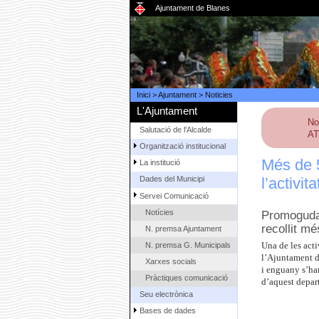
Ajuntament de Blanes
Inici
>
Ajuntament
>
Noticies
L'Ajuntament
No
Salutació de l'Alcalde
AT
Organització institucional
Més de 
La institució
l’activit
Dades del Municipi
Servei Comunicació
Notícies
Promoguda 
recollit m
N. premsa Ajuntament
N. premsa G. Municipals
Una de les acti
l’Ajuntament d
Xarxes socials
i enguany s’han
Pràctiques comunicació
d’aquest depar
Seu electrònica
Bases de dades