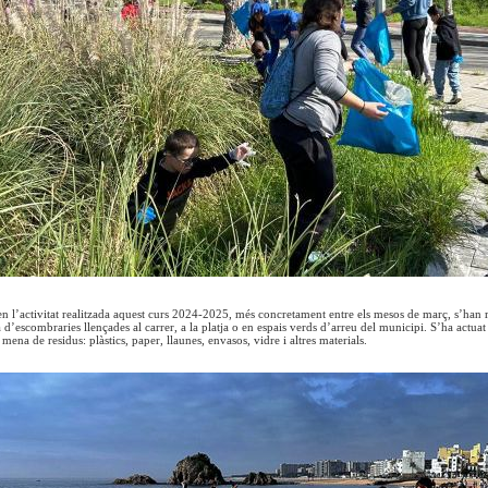
 en l’activitat realitzada aquest curs 2024-2025, més concretament entre els mesos de març, s’han r
d’escombraries llençades al carrer, a la platja o en espais verds d’arreu del municipi. S’ha actuat
a mena de residus: plàstics, paper, llaunes, envasos, vidre i altres materials.