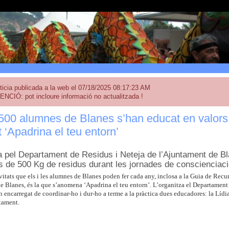
ticia publicada a la web el 07/18/2025 08:17:23 AM
ENCIÓ: pot incloure informació no actualitzada !
500 alumnes de Blanes s’han educat en valor
at ‘Apadrina el teu entorn’
pel Departament de Residus i Neteja de l’Ajuntament de Bla
és de 500 Kg de residus durant les jornades de conscienciac
vitats que els i les alumnes de Blanes poden fer cada any, inclosa a la Guia de Rec
e Blanes, és la que s’anomena ‘Apadrina el teu entorn’. L’organitza el Departament 
 encarregat de coordinar-ho i dur-ho a terme a la pràctica dues educadores: la Lídia
tament.