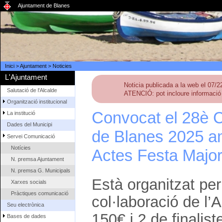
Ajuntament de Blanes
Inici
>
Ajuntament
>
Noticies
L'Ajuntament
Noticia publicada a la web el 07/
Salutació de l'Alcalde
ATENCIÓ: pot incloure informació 
Organització institucional
Convocat el 28è C
La institució
Dades del Municipi
de Blanes 2025 amb
Servei Comunicació
Notícies
Actes Festa Major,
N. premsa Ajuntament
N. premsa G. Municipals
Està organitzat pe
Xarxes socials
Pràctiques comunicació
col·laboració de l’
Seu electrònica
150€ i 2 de finalis
Bases de dades