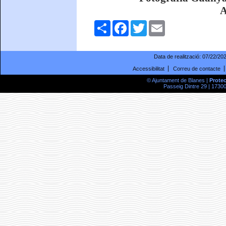
A
Comparteix
Facebook
Twitter
Email
Data de realització:
07/22/20
Accessibilitat
Correu de contacte
© Ajuntament de Blanes |
Prote
Passeig Dintre 29 | 17300