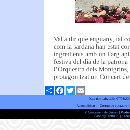
Val a dir que enguany, tal co
com la sardana han estat core
ingredients amb un llarg ap
festiva del dia de la patron
l’Orquestra dels Montgrins,
protagonitzat un Concert de
Comparteix
Facebook
Twitter
Email
Data de realització:
07/26/20
Accessibilitat
Correu de contacte
© Ajuntament de Blanes |
Prote
Passeig Dintre 29 | 17300