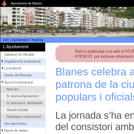
Ajuntament de Blanes
Inici
>
Ajuntament
>
Noticies
L'Ajuntament
Noticia publicada a la web el 07/
Salutació de l'Alcalde
ATENCIÓ: pot incloure informació 
Organització institucional
Blanes celebra 
La institució
Dades del Municipi
patrona de la ciu
Servei Comunicació
Notícies
populars i oficial
N. premsa Ajuntament
N. premsa G. Municipals
Xarxes socials
La jornada s’ha en
Pràctiques comunicació
del consistori amb
Seu electrònica
Bases de dades