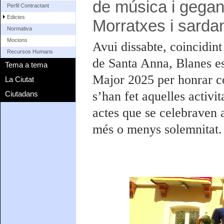
de música i gegant
Perfil Contractant
Edictes
Morratxes i sarda
Normativa
Mocions
Avui dissabte, coincidint 
Recursos Humans
de Santa Anna, Blanes est
Tema a tema
Major 2025 per honrar co
La Ciutat
s’han fet aquelles activi
Ciutadans
actes que se celebraven 
més o menys solemnitat.