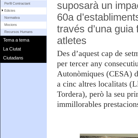
suposarà un impac
Perfil Contractant
Edictes
60a d’establiment
Normativa
Mocions
través d’una guia 
Recursos Humans
atletes
Tema a tema
La Ciutat
Des d’aquest cap de setm
Ciutadans
per tercer any consecuti
Autonòmiques (CESA) d’
a cinc altres localitats (
Tordera), però la seu pri
immillorables prestacion