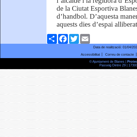
l’alcalde i la regidora d’Esp
de la Ciutat Esportiva Blan
d’handbol. D’aquesta manera
aquests dies d’espai alliber
Comparteix
Facebook
Twitter
Email
Data de realització:
01/04/20
Accessibilitat
Correu de contacte
© Ajuntament de Blanes |
Prote
Passeig Dintre 29 | 17300