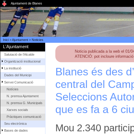
Ajuntament de Blanes
Inici
>
Ajuntament
>
Noticies
L'Ajuntament
Noticia publicada a la web el 01/
Salutació de l'Alcalde
ATENCIÓ: pot incloure informació 
Organització institucional
Blanes és des d
La institució
Dades del Municipi
central del Cam
Servei Comunicació
Notícies
Seleccions Aut
N. premsa Ajuntament
N. premsa G. Municipals
que es fa a 6 ciut
Xarxes socials
Pràctiques comunicació
Seu electrònica
Mou 2.340 participa
Bases de dades