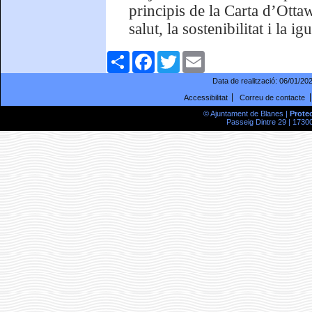
principis de la Carta d’Otta
salut, la sostenibilitat i la ig
Comparteix
Facebook
Twitter
Email
Data de realització:
06/01/20
Accessibilitat
Correu de contacte
© Ajuntament de Blanes |
Prote
Passeig Dintre 29 | 17300