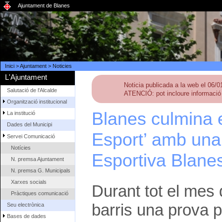
Ajuntament de Blanes
Inici
>
Ajuntament
>
Noticies
L'Ajuntament
Noticia publicada a la web el 06/
Salutació de l'Alcalde
ATENCIÓ: pot incloure informació 
Organització institucional
Blanes culmina 
La institució
Dades del Municipi
Esport’ amb una 
Servei Comunicació
Notícies
Esportiva Blane
N. premsa Ajuntament
N. premsa G. Municipals
Xarxes socials
Durant tot el mes 
Pràctiques comunicació
barris una prova p
Seu electrònica
Bases de dades