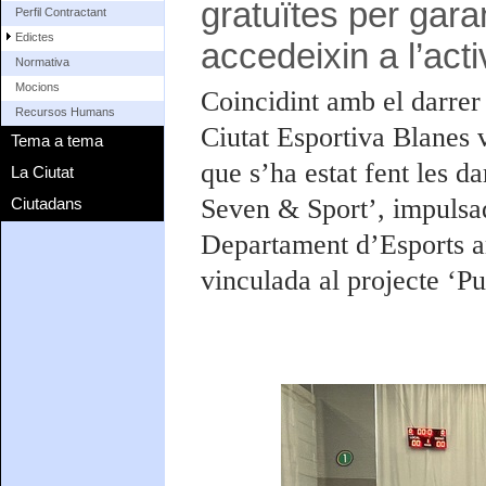
gratuïtes per gara
Perfil Contractant
Edictes
accedeixin a l’activ
Normativa
Mocions
Coincidint amb el darrer
Recursos Humans
Ciutat Esportiva Blanes v
Tema a tema
que s’ha estat fent les da
La Ciutat
Seven & Sport’, impulsad
Ciutadans
Departament d’Esports am
vinculada al projecte ‘P