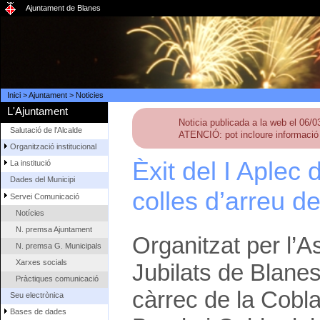
Ajuntament de Blanes
Inici
>
Ajuntament
>
Noticies
L'Ajuntament
Noticia publicada a la web el 06/
Salutació de l'Alcalde
ATENCIÓ: pot incloure informació 
Organització institucional
Èxit del I Aplec
La institució
Dades del Municipi
colles d’arreu del
Servei Comunicació
Notícies
N. premsa Ajuntament
Organitzat per l’A
N. premsa G. Municipals
Xarxes socials
Jubilats de Blanes
Pràctiques comunicació
càrrec de la Cobla
Seu electrònica
Bases de dades