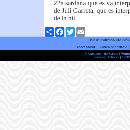
22a sardana que es va interp
de Juli Garreta, que es inte
de la nit.
Comparteix
Facebook
Twitter
Email
Data de realització:
06/03/20
Accessibilitat
Correu de contacte
© Ajuntament de Blanes |
Prote
Passeig Dintre 29 | 17300