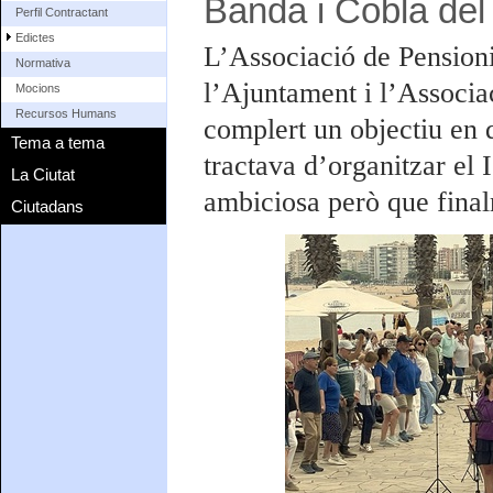
Banda i Cobla del
Perfil Contractant
Edictes
L’Associació de Pensionis
Normativa
l’Ajuntament i l’Associa
Mocions
Recursos Humans
complert un objectiu en 
Tema a tema
tractava d’organitzar el 
La Ciutat
ambiciosa però que finalm
Ciutadans