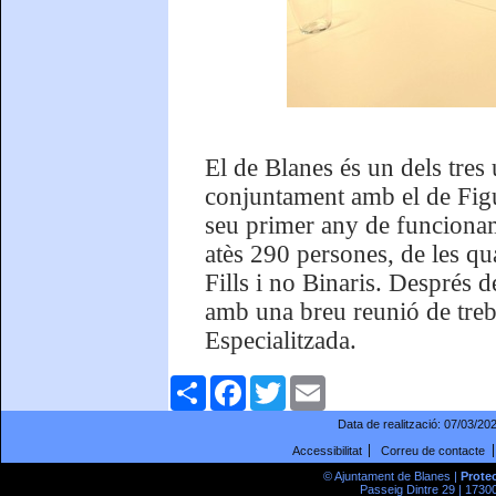
El de Blanes és un dels tres
conjuntament amb el de Figu
seu primer any de funcionam
atès 290 persones, de les qua
Fills i no Binaris. Després de
amb una breu reunió de treb
Especialitzada.
Comparteix
Facebook
Twitter
Email
Data de realització:
07/03/20
Accessibilitat
Correu de contacte
© Ajuntament de Blanes |
Prote
Passeig Dintre 29 | 17300