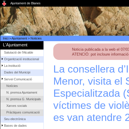
Ajuntament de Blanes
Inici
>
Ajuntament
>
Noticies
L'Ajuntament
Noticia publicada a la web el 07/
Salutació de l'Alcalde
ATENCIÓ: pot incloure informació 
Organització institucional
La consellera d’
La institució
Dades del Municipi
Menor, visita el 
Servei Comunicació
Notícies
Especialitzada 
N. premsa Ajuntament
N. premsa G. Municipals
víctimes de viol
Xarxes socials
Pràctiques comunicació
es van atendre 
Seu electrònica
Bases de dades