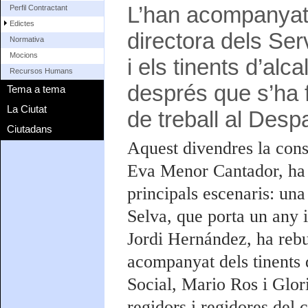
L’han acompanyat 
Perfil Contractant
Edictes
directora dels Ser
Normativa
Mocions
i els tinents d’alca
Recursos Humans
després que s’ha f
Tema a tema
La Ciutat
de treball al Desp
Ciutadans
Aquest divendres la conse
Eva Menor Cantador, ha f
principals escenaris: un
Selva, que porta un any 
Jordi Hernández, ha rebut
acompanyat dels tinents d
Social, Mario Ros i Glor
regidors i regidores del c