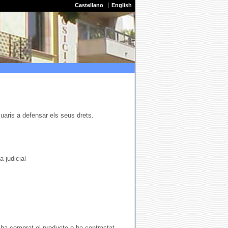
Castellano
English
uaris a defensar els seus drets.
 judicial
ha comprat el producte o ha contractat