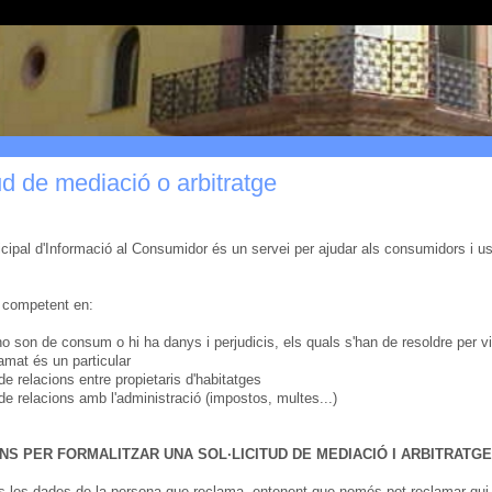
tud de mediació o arbitratge
cipal d'Informació al Consumidor és un servei per ajudar als consumidors i us
 competent en:
 son de consum o hi ha danys i perjudicis, els quals s'han de resoldre per via
amat és un particular
 de relacions entre propietaris d'habitatges
 de relacions amb l'administració (impostos, multes...)
NS PER FORMALITZAR UNA SOL·LICITUD DE MEDIACIÓ I ARBITRATGE
es les dades de la persona que reclama, entenent que només pot reclamar qui 