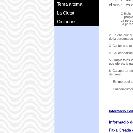
Tema a tema
el servei, és a
La Ciutat
El titula
El propie
La perso
Ciutadans
La perso
2. En cas que qu
de la persona que
3. Cal fer una ex
4. Cal especific
5. Omplir totes 
que ofereix la ga
6. Cal aportar do
demanen.
És imprescindi
Cal complimen
Informació Co
Informació de
Fitxa Creada 