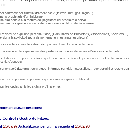
 dir:
r del contracte del subministrament bàsic (telèfon, llum, gas, aigua...).
tari o propietaris d’un habitatge.
na que consta a la factura del pagament del producte o servei.
na que ha signat el contacte de compravenda del producte o servei.
i reclami no sigui una persona física, (Comunitats de Propietaris, Associacions, Societats,...
 signa la sol·licitud (acta de nomenament, estatuts, escriptura).
posició clara i completa dels fets que han donat lloc a la reclamació.
ar de manera clara quines són les pretensions que es demanen a l’empresa reclamada.
les dades de l’empresa contra la qual es reclama, entenent que només es pot reclamar a qui s’
rantia d'aquests
cumentació (factures, contractes, informes pericials, fotografies...) que acrediti la relació come
ble que la persona o persones que reclamen signin la sol·licitud.
tar les dades amb lletra clara o d’impremta.
mplementaria/Observacions:
 Control i Gestió de Fitxes:
el
23/07/97
Actualitzada per ultima vegada el
23/02/98