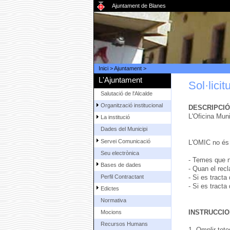
Ajuntament de Blanes
Inici
>
Ajuntament
>
L'Ajuntament
Sol·lici
Salutació de l'Alcalde
Organització institucional
DESCRIPCIÓ
L'Oficina Muni
La institució
Dades del Municipi
Servei Comunicació
L'OMIC no és
Seu electrònica
- Temes que no
Bases de dades
- Quan el recl
Perfil Contractant
- Si es tracta
- Si es tracta
Edictes
Normativa
INSTRUCCIO
Mocions
Recursos Humans
1. Omplir tot