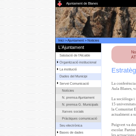
Ajuntament de Blanes
Inici
>
Ajuntament
>
Noticies
L'Ajuntament
No
Salutació de l'Alcalde
AT
Organització institucional
Estratèg
La institució
Dades del Municipi
La conferència 
Servei Comunicació
Aula Blanes, va
Notícies
N. premsa Ajuntament
La sociòloga i 
15 universitats
N. premsa G. Municipals
la Comunitat Eu
Xarxes socials
actualment a su
Pràctiques comunicació
Puigvert va don
Seu electrònica
escolar. Partin
Bases de dades
les actuacions 