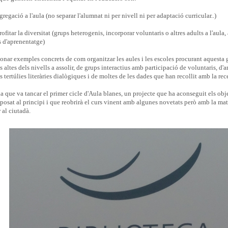
gregació a l'aula (no separar l'alumnat ni per nivell ni per adaptació curricular..)
ofitar la diversitat (grups heterogenis, incorporar voluntaris o altres adults a l'aula, a
s d'aprenentatge)
nar exemples concrets de com organitzar les aules i les escoles procurant aquesta g
s altes dels nivells a assolir, de grups interactius amb participació de voluntaris, d
es tertúlies literàries dialògiques i de moltes de les dades que han recollit amb la rec
 que va tancar el primer cicle d'Aula blanes, un projecte que ha aconseguit els obje
posat al principi i que reobrirà el curs vinent amb algunes novetats però amb la ma
 al ciutadà.