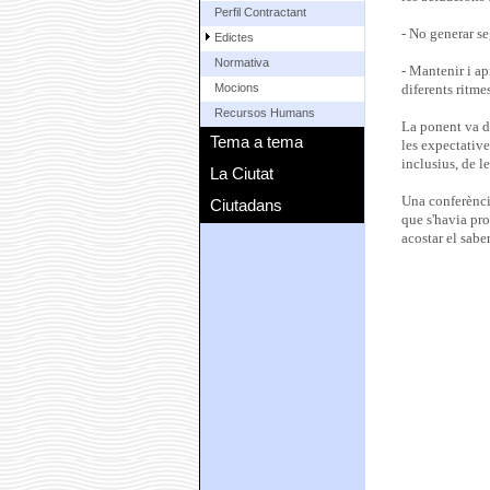
Perfil Contractant
- No generar se
Edictes
Normativa
- Mantenir i apr
Mocions
diferents ritme
Recursos Humans
La ponent va do
Tema a tema
les expectative
inclusius, de l
La Ciutat
Una conferència
Ciutadans
que s'havia pro
acostar el saber