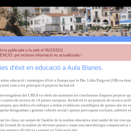
ticia publicada a la web el 06/23/2011
ENCIÓ: pot incloure informació no actualitzada !
ies d'èxit en educació a Aula Blanes.
sobre educació i estratègies d'èxit a Europa que la Dra. Lídia Puigvert (UB) va dona
 tenir com a eix principal el projecte Includ-ed.
investigadora del CREA va oferir als assistents les conclusions d'aquest projecte 
 i centres de recerca de 14 països europeus. Includ-ed és un projecte de recerca inc
ropea, que dedica els esforços a trobar evidències científiques de quines són les e
perar desigualtats i generar cohesió social i quines provoquen exclusió, sobretot e
ar les claus, no només de l'anàlisi de la realitat educativa sinó també de les vies 
t de l'estudi de la realitat de diversos països i usant una metodologia comunicativa 
que generen eficiència i equitat en l'educació són: