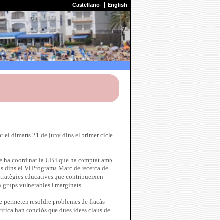
Castellano
English
r el dimarts 21 de juny dins el primer cicle
que ha coordinat la UB i que ha comptat amb
lòs dins el VI Programa Marc de recerca de
stratègies educatives que contribueixen
n grups vulnerables i marginats.
que permeten resoldre problemes de fracàs
crítica han conclòs que dues idees claus de