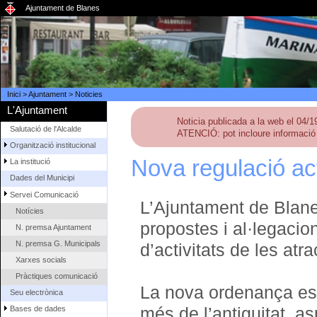
Ajuntament de Blanes
Inici
>
Ajuntament
>
Noticies
L'Ajuntament
Noticia publicada a la web el 04/
Salutació de l'Alcalde
ATENCIÓ: pot incloure informació 
Organització institucional
Nova regulació acti
La institució
Dades del Municipi
Servei Comunicació
L’Ajuntament de Blane
Notícies
propostes i al·legacion
N. premsa Ajuntament
N. premsa G. Municipals
d’activitats de les at
Xarxes socials
Pràctiques comunicació
La nova ordenança est
Seu electrònica
més de l’antiguitat, a
Bases de dades