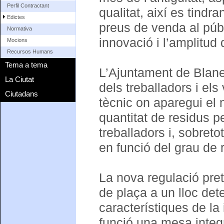
Perfil Contractant
qualitat, així es tindr
Edictes
preus de venda al públi
Normativa
innovació i l’amplitud
Mocions
Recursos Humans
Tema a tema
L’Ajuntament de Blanes
La Ciutat
dels treballadors i els
Ciutadans
tècnic on aparegui el ni
quantitat de residus 
treballadors i, sobreto
en funció del grau de r
La nova regulació pret
de plaça a un lloc det
característiques de la
funció una mesa integ