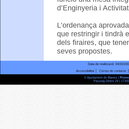
d’Enginyeria i Activita
L’ordenança aprovada
que restringir i tindrà
dels firaires, que tene
seves propostes.
Data de realització:
04/20/20
Accessibilitat
Correu de contacte
© Ajuntament de Blanes |
Prote
Passeig Dintre 29 | 17300