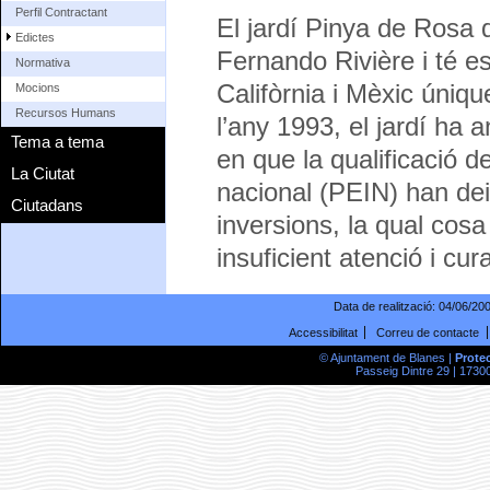
Perfil Contractant
El jardí Pinya de Rosa 
Edictes
Fernando Rivière i té e
Normativa
Califòrnia i Mèxic úniqu
Mocions
Recursos Humans
l’any 1993, el jardí ha an
Tema a tema
en que la qualificació d
La Ciutat
nacional (PEIN) han deix
Ciutadans
inversions, la qual cosa
insuficient atenció i cur
Data de realització:
04/06/20
Accessibilitat
Correu de contacte
© Ajuntament de Blanes |
Prote
Passeig Dintre 29 | 17300