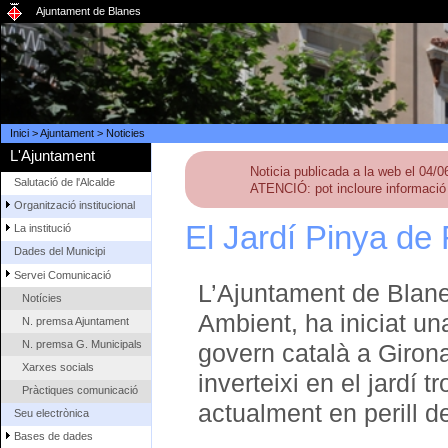
Ajuntament de Blanes
Inici
>
Ajuntament
>
Noticies
L'Ajuntament
Noticia publicada a la web el 04/
Salutació de l'Alcalde
ATENCIÓ: pot incloure informació 
Organització institucional
El Jardí Pinya de 
La institució
Dades del Municipi
Servei Comunicació
L’Ajuntament de Blane
Notícies
Ambient, ha iniciat un
N. premsa Ajuntament
N. premsa G. Municipals
govern català a Giron
Xarxes socials
inverteixi en el jardí 
Pràctiques comunicació
actualment en perill d
Seu electrònica
Bases de dades