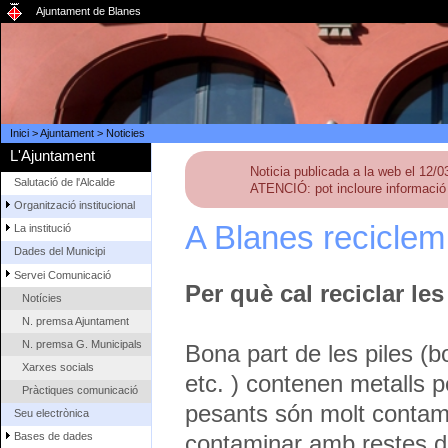
Ajuntament de Blanes
Inici
>
Ajuntament
>
Noticies
L'Ajuntament
Noticia publicada a la web el 12/
Salutació de l'Alcalde
ATENCIÓ: pot incloure informació 
Organització institucional
A Blanes reciclem 
La institució
Dades del Municipi
Servei Comunicació
Per què cal reciclar les
Notícies
N. premsa Ajuntament
N. premsa G. Municipals
Bona part de les piles (b
Xarxes socials
etc. ) contenen metalls p
Pràctiques comunicació
pesants són molt contami
Seu electrònica
contaminar amb restes de 
Bases de dades