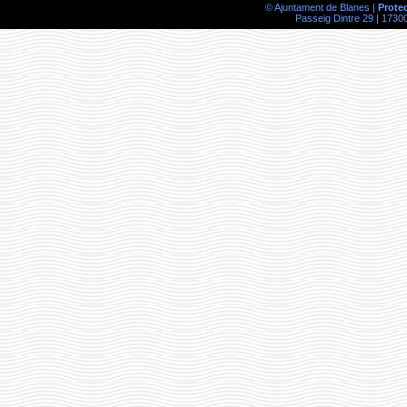
© Ajuntament de Blanes |
Prote
Passeig Dintre 29 | 17300