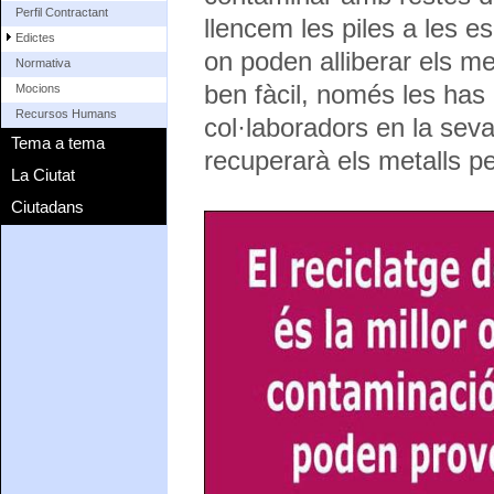
Perfil Contractant
llencem les piles a les e
Edictes
on poden alliberar els me
Normativa
ben fàcil, només les has 
Mocions
Recursos Humans
col·laboradors en la seva
Tema a tema
recuperarà els metalls pes
La Ciutat
Ciutadans