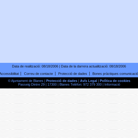
Data de realització:
08/18/2006
| Data de la darrera actualització:
08/18/2006
Accessibilitat
Correu de contacte
Protecció de dades
Bones pràctiques comunicaci
© Ajuntament de Blanes |
Protecció de dades
|
Avís Legal
|
Política de cookies
Passeig Dintre 29 | 17300 | Blanes Telèfon: 972 379 300 |
Informació