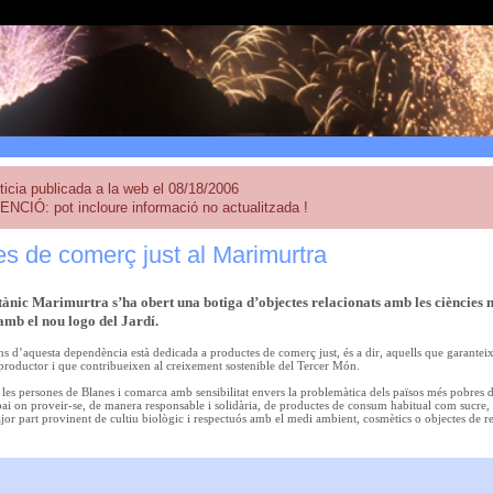
ticia publicada a la web el 08/18/2006
ENCIÓ: pot incloure informació no actualitzada !
s de comerç just al Marimurtra
tànic Marimurtra
s’ha obert una botiga d’objectes relacionats amb les ciències na
 amb el nou logo del Jardí.
ns d’aquesta dependència està dedicada a productes de comerç just, és a dir, aquells que garantei
productor i que contribueixen al creixement sostenible del Tercer Món.
 les persones de Blanes i comarca amb sensibilitat envers la problemàtica dels països més pobres d
ai on proveir-se, de manera responsable i solidària, de productes de consum habitual com sucre, 
ajor part provinent de cultiu biològic i respectuós amb el medi ambient, cosmètics o objectes de re