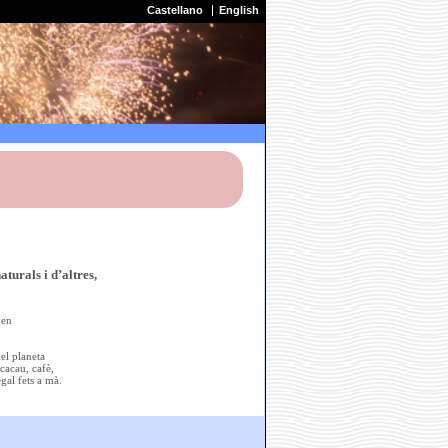
Castellano
English
turals i d’altres,
xen
el planeta
cacau, cafè,
gal fets a mà.