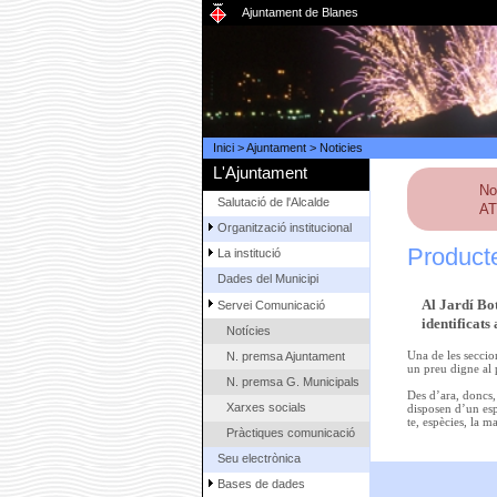
Ajuntament de Blanes
Inici
>
Ajuntament
>
Noticies
L'Ajuntament
No
Salutació de l'Alcalde
AT
Organització institucional
Producte
La institució
Dades del Municipi
Al
Jardí Bo
Servei Comunicació
identificats
Notícies
Una de les seccio
N. premsa Ajuntament
un preu digne al 
N. premsa G. Municipals
Des d’ara, doncs,
Xarxes socials
disposen d’un esp
te, espècies, la m
Pràctiques comunicació
Seu electrònica
Bases de dades