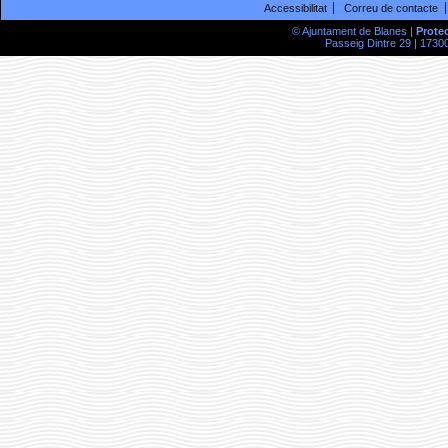
Accessibilitat
Correu de contacte
© Ajuntament de Blanes |
Prote
Passeig Dintre 29 | 17300