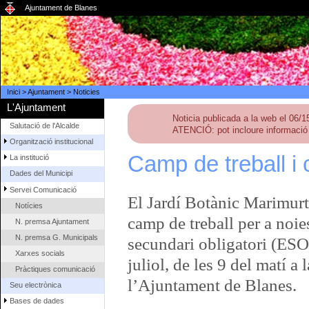
Ajuntament de Blanes
Inici
>
Ajuntament
>
Noticies
L'Ajuntament
Noticia publicada a la web el 06/
Salutació de l'Alcalde
ATENCIÓ: pot incloure informació 
Organització institucional
Camp de treball i 
La institució
Dades del Municipi
Servei Comunicació
El Jardí Botànic Marimurt
Notícies
camp de treball per a noie
N. premsa Ajuntament
N. premsa G. Municipals
secundari obligatori (ESO)
Xarxes socials
juliol, de les 9 del matí 
Pràctiques comunicació
l’Ajuntament de Blanes.
Seu electrònica
Bases de dades