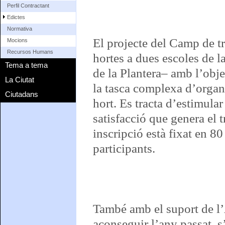
Perfil Contractant
Edictes
Normativa
El projecte del Camp de tr
Mocions
Recursos Humans
hortes a dues escoles de la
Tema a tema
de la Plantera– amb l’obje
La Ciutat
la tasca complexa d’organit
Ciutadans
hort. Es tracta d’estimular 
satisfacció que genera el t
inscripció està fixat en 80
participants.
També amb el suport de l’
aconseguir l’any passat, 