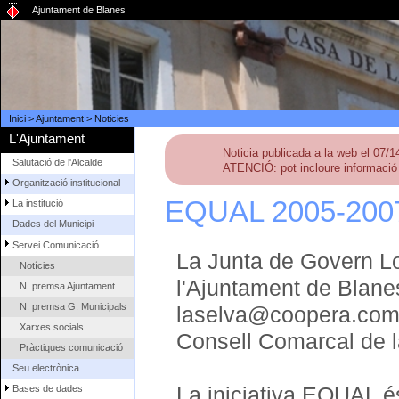
Ajuntament de Blanes
Inici
>
Ajuntament
>
Noticies
L'Ajuntament
Noticia publicada a la web el 07/
Salutació de l'Alcalde
ATENCIÓ: pot incloure informació 
Organització institucional
EQUAL 2005-200
La institució
Dades del Municipi
Servei Comunicació
La Junta de Govern Loc
Notícies
l'Ajuntament de Blan
N. premsa Ajuntament
N. premsa G. Municipals
laselva@coopera.com-
Xarxes socials
Consell Comarcal de l
Pràctiques comunicació
Seu electrònica
La iniciativa EQUAL é
Bases de dades