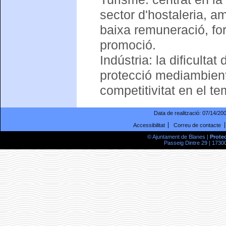
sector d'hostaleria, a
baixa remuneració, for
promoció.
Indústria: la dificult
protecció mediambient
competitivitat en el t
Data de realització:
07/14/20
Accessibilitat
Correu de contacte
© Ajuntament de Blanes |
Prote
Passeig Dintre 29 | 17300