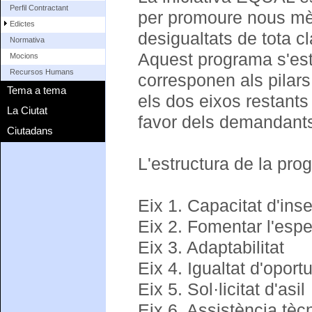
Perfil Contractant
per promoure nous mèto
Edictes
desigualtats de tota c
Normativa
Aquest programa s'est
Mocions
Recursos Humans
corresponen als pilars
Tema a tema
els dos eixos restant
La Ciutat
favor dels demandants d
Ciutadans
L'estructura de la pro
Eix 1. Capacitat d'inse
Eix 2. Fomentar l'espe
Eix 3. Adaptabilitat
Eix 4. Igualtat d'oportu
Eix 5. Sol·licitat d'asil
Eix 6. Assistència tèc