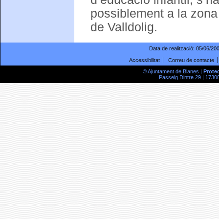
possiblement a la zona 
de Valldolig.
Data de realització:
05/06/20
Accessibilitat
Correu de contacte
© Ajuntament de Blanes |
Prote
Passeig Dintre 29 | 17300