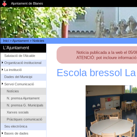
Ajuntament de Blanes
Inici
>
Ajuntament
>
Noticies
L'Ajuntament
Noticia publicada a la web el 05/
Salutació de l'Alcalde
ATENCIÓ: pot incloure informació 
Organització institucional
Escola bressol La
La institució
Dades del Municipi
Servei Comunicació
Notícies
N. premsa Ajuntament
N. premsa G. Municipals
Xarxes socials
Pràctiques comunicació
Seu electrònica
Bases de dades