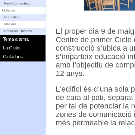
Perfil Contractant
Edictes
Normativa
Mocions
El proper dia 9 de maig
Recursos Humans
Centre de primer Cicle 
Tema a tema
construcció s’ubica a 
La Ciutat
s’imparteix educació inf
Ciutadans
amb l’objectiu de compl
12 anys.
L’edifici és d’una sola
de cara al pati, separa
per tal de potenciar la 
zones de comunicació i
més permeable la relac