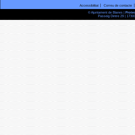
Accessibilitat
Correu de contacte
© Ajuntament de Blanes |
Prote
Passeig Dintre 29 | 17300