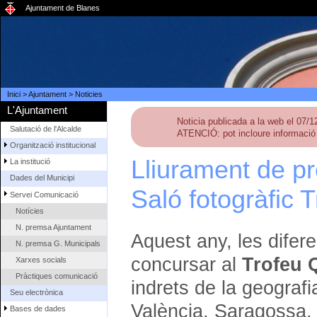
Ajuntament de Blanes
Inici
>
Ajuntament
>
Noticies
L'Ajuntament
Noticia publicada a la web el 07/
Salutació de l'Alcalde
ATENCIÓ: pot incloure informació 
Organització institucional
Lliurament de pr
La institució
Dades del Municipi
Saló fotogràfic T
Servei Comunicació
Notícies
N. premsa Ajuntament
Aquest any, les difere
N. premsa G. Municipals
concursar al
Trofeu Q
Xarxes socials
Pràctiques comunicació
indrets de la geograf
Seu electrònica
València, Saragossa, 
Bases de dades