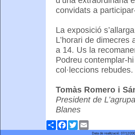
d’una extraordinària e
convidats a participar-
La exposició s’allargar
L’horari de dimecres 
a 14. Us la recoman
Podreu contemplar-hi 
col·leccions rebudes.
Tomàs Romero i Sá
President de L’agrupa
Blanes
Comparteix
Facebook
Twitter
Email
Data de realització:
07/12/20