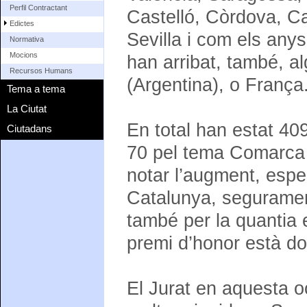
Perfil Contractant
Castelló, Còrdova, Ca
Edictes
Sevilla i com els any
Normativa
Mocions
han arribat, també, a
Recursos Humans
(Argentina), o França
Tema a tema
La Ciutat
En total han estat 409 
Ciutadans
70 pel tema Comarca 
notar l’augment, espe
Catalunya, segurament 
també per la quantia 
premi d’honor està do
El Jurat en aquesta o