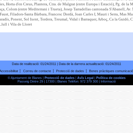
ies, Horta d'en Creus, Plantera, Ctra. de Malgrat (entre Europa i Estació), Pg. de la 
ça, Colom (entre Mediterrani i Trueta), Josep Tarradellas cantonada S'Abanell, Av. 
 Faust, Filadors-Santa Bàrbara, Francesc Dordà, Joan Carles I, Mauri i Serra, Mas M
radís, Ponent, Sol Ixent, Tordera, Treumal, Vidal i Barraquer, Arboç, Ca la Guidó, 
ull i Vila de Lloret
Data de realització:
01/24/2011
| Data de la darrera actualització:
01/24/2011
Accessibilitat
Correu de contacte
Protecció de dades
Bones pràctiques comunicaci
© Ajuntament de Blanes |
Protecció de dades
|
Avís Legal
|
Política de cookies
Passeig Dintre 29 | 17300 | Blanes Telèfon: 972 379 300 |
Informació