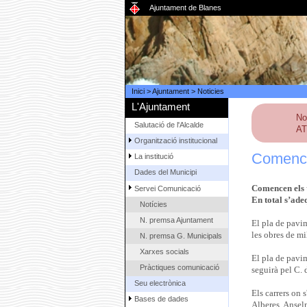
Ajuntament de Blanes
Inici
>
Ajuntament
>
Noticies
L'Ajuntament
No
Salutació de l'Alcalde
AT
Organització institucional
Comencen
La institució
Dades del Municipi
Comencen els t
Servei Comunicació
En total s’ade
Notícies
N. premsa Ajuntament
El pla de pavim
les obres de mil
N. premsa G. Municipals
Xarxes socials
El pla de pavim
Pràctiques comunicació
seguirà pel C. 
Seu electrònica
Els carrers on 
Bases de dades
Alberes, Anselm