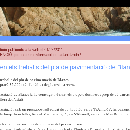
ticia publicada a la web el 01/24/2011
ENCIÓ: pot incloure informació no actualitzada !
 els treballs del pla de pavimentació de Bla
reballs del pla de pavimentació de Blanes.
quarà 35.000 m2 d’asfaltat de places i carrers.
entació de Blanes ja ha començat i durant els propers dos mesos prop de 50 carrers i
lora de l’asfalt.
entació, amb un pressupost adjudicat de 334.758,63 euros (IVA inclòs), ha començat
de Josep Tarradellas, Av. del Mediterrani, Pg. de S'Abanell, veïnat de Mas Borinot i 
s'efectuaran actuacions de reparació del paviment sòn:
 Clavé, Carles Aribau, Pg. de Catalunya (entre Plantera i Països Catalans), Av. d’