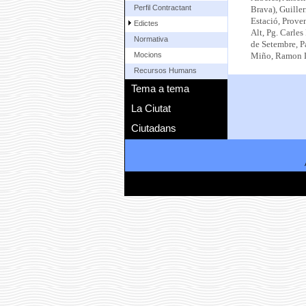
Perfil Contractant
Brava), Guiller
Estació, Proven
Edictes
Alt, Pg. Carles
Normativa
de Setembre, Pa
Mocions
Miño, Ramon Ll
Recursos Humans
Tema a tema
La Ciutat
Ciutadans