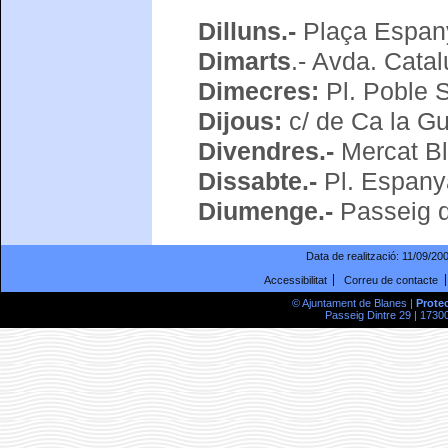
Dilluns.-
Plaça Espan
Dimarts
.- Avda. Catal
Dimecres:
Pl. Poble 
Dijous:
c/ de Ca la Gu
Divendres.-
Mercat Bl
Dissabte.-
Pl. Espany
Diumenge.-
Passeig 
Data de realització:
11/09/20
Accessibilitat
Correu de contacte
© Ajuntament de Blanes |
Prote
Passeig Dintre 29 | 17300