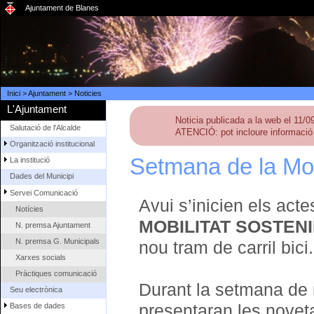
Ajuntament de Blanes
Inici
>
Ajuntament
>
Noticies
L'Ajuntament
Noticia publicada a la web el 11/0
Salutació de l'Alcalde
ATENCIÓ: pot incloure informació 
Organització institucional
Setmana de la Mobi
La institució
Dades del Municipi
Servei Comunicació
Avui s’inicien els act
Notícies
MOBILITAT SOSTENI
N. premsa Ajuntament
N. premsa G. Municipals
nou tram de carril bici.
Xarxes socials
Pràctiques comunicació
Durant la setmana de m
Seu electrònica
presentaran les novetats
Bases de dades