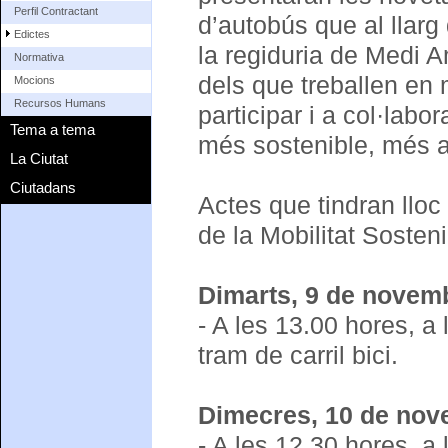
Perfil Contractant
d’autobús que al llarg
Edictes
la regiduria de Medi 
Normativa
dels que treballen en m
Mocions
Recursos Humans
participar i a col·lab
Tema a tema
més sostenible, més a
La Ciutat
Ciutadans
Actes que tindran lloc
de la Mobilitat Sosteni
Dimarts, 9 de novem
- A les 13.00 hores, a
tram de carril bici.
Dimecres, 10 de nov
- A les 12.30 hores, a