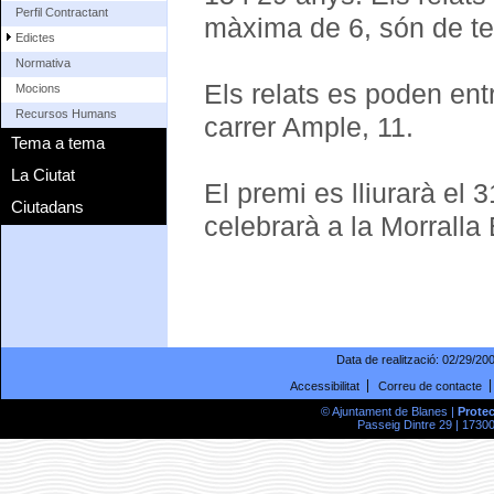
Perfil Contractant
màxima de 6, són de temè
Edictes
Normativa
Els relats es poden entr
Mocions
Recursos Humans
carrer Ample, 11.
Tema a tema
La Ciutat
El premi es lliurarà el
Ciutadans
celebrarà a la Morralla
Data de realització:
02/29/20
Accessibilitat
Correu de contacte
© Ajuntament de Blanes |
Prote
Passeig Dintre 29 | 17300