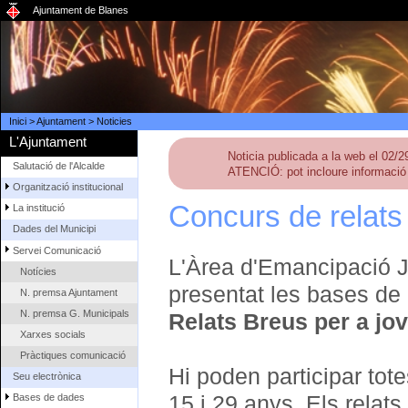
Ajuntament de Blanes
Inici
>
Ajuntament
>
Noticies
L'Ajuntament
Noticia publicada a la web el 02/
Salutació de l'Alcalde
ATENCIÓ: pot incloure informació 
Organització institucional
Concurs de relats
La institució
Dades del Municipi
Servei Comunicació
L'Àrea d'Emancipació J
Notícies
presentat les bases de 
N. premsa Ajuntament
N. premsa G. Municipals
Relats Breus per a jo
Xarxes socials
Pràctiques comunicació
Hi poden participar tot
Seu electrònica
15 i 29 anys. Els relats
Bases de dades