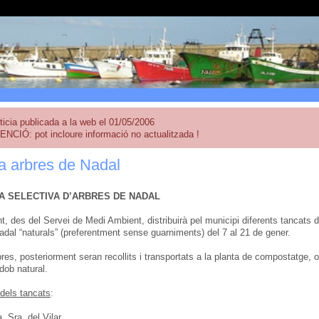
ticia publicada a la web el 01/05/2006
ENCIÓ: pot incloure informació no actualitzada !
a arbres de Nadal
A SELECTIVA D’ARBRES DE NADAL
t, des del Servei de Medi Ambient, distribuirà pel municipi diferents tancats d
adal “naturals” (preferentment sense guarniments) del 7 al 21 de gener.
res, posteriorment seran recollits i transportats a la planta de compostatge, o
dob natural.
dels tancats
:
. Sra. del Vilar