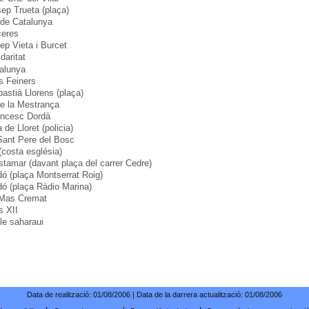
sep Trueta (plaça)
de Catalunya
ceres
ep Vieta i Burcet
daritat
alunya
s Feiners
astià Llorens (plaça)
e la Mestrança
ancesc Dordà
a de Lloret (policia)
ant Pere del Bosc
 (costa església)
stamar (davant plaça del carrer Cedre)
dó (plaça Montserrat Roig)
dó (plaça Ràdio Marina)
 Mas Cremat
s XII
le saharaui
Data de realització:
01/08/2006
| Data de la darrera actualització:
01/08/2006