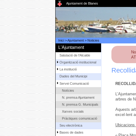
Ajuntament de Blanes
Inici
>
Ajuntament
>
Noticies
L'Ajuntament
No
Salutació de l'Alcalde
AT
Organització institucional
Recollid
La institució
Dades del Municipi
RECOLLID
Servei Comunicació
Notícies
L’Ajuntamen
N. premsa Ajuntament
arbres de N
N. premsa G. Municipals
Aquests arb
Xarxes socials
excel·lent a
Pràctiques comunicació
Ubicacions 
Seu electrònica
Bases de dades
q
Plaça Ntra