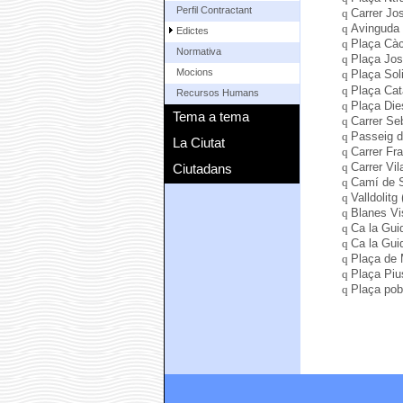
Perfil Contractant
q
Carrer Jo
q
Avinguda 
Edictes
q
Plaça Cà
Normativa
q
Plaça Jos
Mocions
q
Plaça Soli
q
Plaça Cat
Recursos Humans
q
Plaça Die
Tema a tema
q
Carrer Seb
q
Passeig d
La Ciutat
q
Carrer Fr
q
Carrer Vil
Ciutadans
q
Camí de S
q
Valldolitg
q
Blanes Vi
q
Ca la Gui
q
Ca la Gui
q
Plaça de
q
Plaça Piu
q
Plaça pob