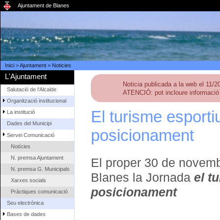
Ajuntament de Blanes
Inici
>
Ajuntament
>
Noticies
L'Ajuntament
Noticia publicada a la web el 11/2
Salutació de l'Alcalde
ATENCIÓ: pot incloure informació 
Organització institucional
El turisme esporti
La institució
Dades del Municipi
posicionament
Servei Comunicació
Notícies
N. premsa Ajuntament
El proper 30 de novemb
N. premsa G. Municipals
Blanes la Jornada
el t
Xarxes socials
posicionament
Pràctiques comunicació
Seu electrònica
Bases de dades