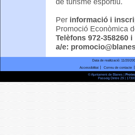
de turisme esportiu.
Per
informació i inscr
Promoció Econòmica de
Telèfons 972-358260 i
a/e: promocio@blanes
Data de realització:
11/20/20
Accessibilitat
Correu de contacte
© Ajuntament de Blanes |
Prote
Passeig Dintre 29 | 17300