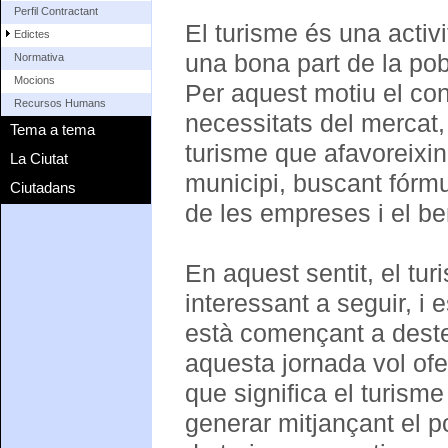
Perfil Contractant
El turisme és una activ
Edictes
una bona part de la po
Normativa
Mocions
Per aquest motiu el con
Recursos Humans
necessitats del mercat,
Tema a tema
turisme que afavoreixi
La Ciutat
municipi, buscant fórmu
Ciutadans
de les empreses i el be
En aquest sentit, el tu
interessant a seguir, i
està començant a destec
aquesta jornada vol ofer
que significa el turism
generar mitjançant el 