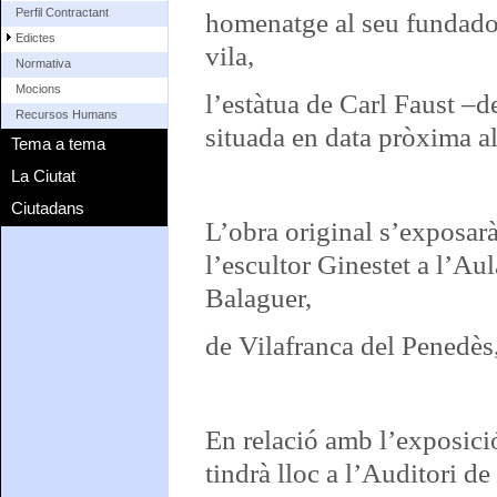
Perfil Contractant
homenatge al seu fundador
Edictes
vila,
Normativa
Mocions
l’estàtua de Carl Faust –d
Recursos Humans
situada en data pròxima a
Tema a tema
La Ciutat
Ciutadans
L’obra original s’exposar
l’escultor Ginestet a l’A
Balaguer,
de Vilafranca del Penedès,
En relació amb l’exposició
tindrà lloc a l’Auditori d