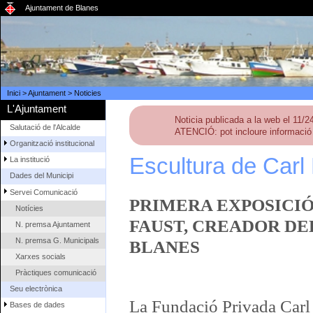
Ajuntament de Blanes
Inici
>
Ajuntament
>
Noticies
L'Ajuntament
Noticia publicada a la web el 11/2
Salutació de l'Alcalde
ATENCIÓ: pot incloure informació 
Organització institucional
Escultura de Carl
La institució
Dades del Municipi
Servei Comunicació
PRIMERA EXPOSICIÓ
Notícies
FAUST, CREADOR DE
N. premsa Ajuntament
N. premsa G. Municipals
BLANES
Xarxes socials
Pràctiques comunicació
Seu electrònica
La Fundació Privada Carl 
Bases de dades