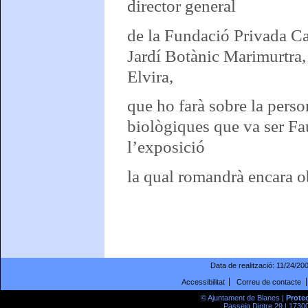
director general
de la Fundació Privada Car
Jardí Botànic Marimurtra, 
Elvira,
que ho farà sobre la perso
biològiques que va ser Fau
l’exposició
la qual romandrà encara o
Data de realització:
11/24/20
Accessibilitat
Correu de contacte
© Ajuntament de Blanes |
Prote
Passeig Dintre 29 | 17300