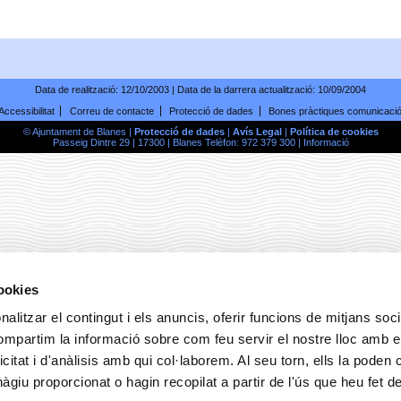
Data de realització:
12/10/2003
| Data de la darrera actualització:
10/09/2004
Accessibilitat
Correu de contacte
Protecció de dades
Bones pràctiques comunicaci
© Ajuntament de Blanes |
Protecció de dades
|
Avís Legal
|
Política de cookies
Passeig Dintre 29 | 17300 | Blanes Telèfon: 972 379 300 |
Informació
cookies
alitzar el contingut i els anuncis, oferir funcions de mitjans socia
compartim la informació sobre com feu servir el nostre lloc amb e
icitat i d'anàlisis amb qui col·laborem. Al seu torn, ells la poden
giu proporcionat o hagin recopilat a partir de l'ús que heu fet d