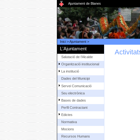
Ajuntament de Blanes
Inici
>
Ajuntament
>
L'Ajuntament
Activita
Salutació de l'Alcalde
Organització institucional
La institució
Dades del Municipi
Servei Comunicació
Seu electrònica
Bases de dades
Perfil Contractant
Edictes
Normativa
Mocions
Recursos Humans