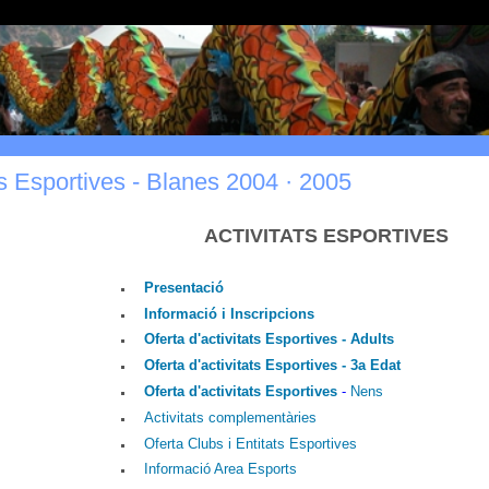
ts Esportives - Blanes 2004 · 2005
ACTIVITATS ESPORTIVES
Presentació
Informació i Inscripcions
Oferta d'activitats Esportives - Adults
Oferta d'activitats Esportives - 3a Edat
Oferta d'activitats Esportives
-
Nens
Activitats complementàries
Oferta Clubs i Entitats Esportives
Informació Area Esports