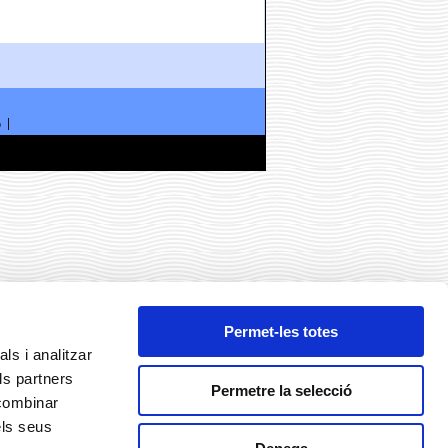
ó
Permet-les totes
ls i analitzar
ls partners
Permetre la selecció
 combinar
els seus