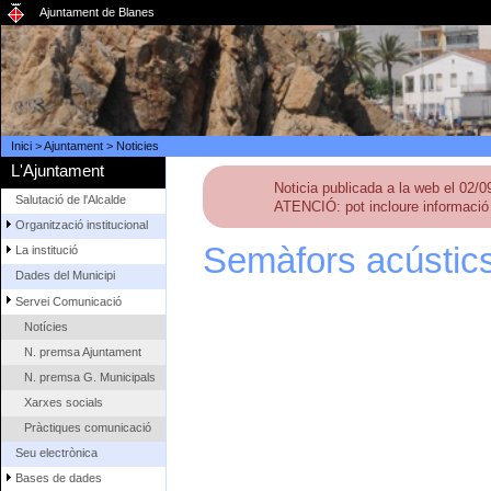
Ajuntament de Blanes
Inici
>
Ajuntament
>
Noticies
L'Ajuntament
Noticia publicada a la web el 02/
Salutació de l'Alcalde
ATENCIÓ: pot incloure informació 
Organització institucional
Semàfors acústic
La institució
Dades del Municipi
Servei Comunicació
Notícies
N. premsa Ajuntament
N. premsa G. Municipals
Xarxes socials
Pràctiques comunicació
Seu electrònica
Bases de dades