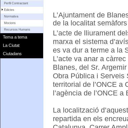
Perfil Contractant
Edictes
L’Ajuntament de Blanes
Normativa
de la localitat semàfors
Mocions
Recursos Humans
L’acte de lliurament d
Tema a tema
marxa el sistema d’avís
La Ciutat
es va dur a terme a la 
Ciutadans
L’acte va anar a càrrec 
Blanes, del Sr. Argemir
Obra Pública i Serveis 
territorial de l’ONCE a C
l’agència de l’ONCE a 
La localització d’aques
repartida en els encr
Catalunya, Carrer Ample