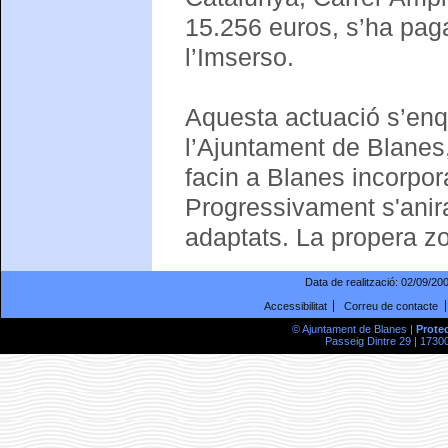
15.256 euros, s’ha paga
l’Imserso.
Aquesta actuació s’enqu
l’Ajuntament de Blanes,
facin a Blanes incorpor
Progressivament s'anira
adaptats. La propera zo
Data de realització:
02/09/20
Accessibilitat
Correu de contacte
© Ajuntament de Blanes |
Prote
Passeig Dintre 29 | 17300