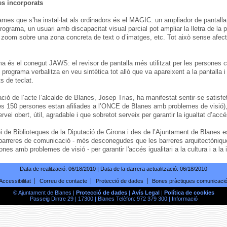
s incorporats
ames que s’ha instal·lat als ordinadors és el MAGIC: un ampliador de pantalla
grama, un usuari amb discapacitat visual parcial pot ampliar la lletra de la pa
r zoom sobre una zona concreta de text o d’imatges, etc. Tot això sense afect
ma és el conegut JAWS: el revisor de pantalla més utilitzat per les persones 
l programa verbalitza en veu sintètica tot allò que va apareixent a la pantalla 
 de teclat.
ció de l’acte l’alcalde de Blanes, Josep Trias, ha manifestat sentir-se satisf
nes 150 persones estan afiliades a l’ONCE de Blanes amb problemes de visió),
rvei obert, útil, agradable i que sobretot serveix per garantir la igualtat d’acc
i de Biblioteques de la Diputació de Girona i des de l’Ajuntament de Blanes e
rreres de comunicació - més desconegudes que les barreres arquitectònique
ones amb problemes de visió - per garantir l'accés igualitari a la cultura i a la
Data de realització:
06/18/2010
| Data de la darrera actualització:
06/18/2010
Accessibilitat
Correu de contacte
Protecció de dades
Bones pràctiques comunicaci
© Ajuntament de Blanes |
Protecció de dades
|
Avís Legal
|
Política de cookies
Passeig Dintre 29 | 17300 | Blanes Telèfon: 972 379 300 |
Informació