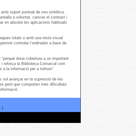
 amb suport puntual de veu sintètica.
ntalla a voluntat, canviar el contrast i
ar en absolut les aplicacions habituals
cegues totals o amb una resta visual
i permet controlar l’ordinador a base de
et “perquè dona cobertura a un important
 i reforça la Biblioteca Comarcal com
és a la informació per a tothom”.
s vol avançar en la supressió de les
s però que comporten més dificultats
 informació.
ó