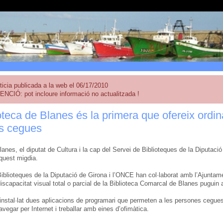
ticia publicada a la web el 06/17/2010
ENCIÓ: pot incloure informació no actualitzada !
oteca de Blanes és la primera que ofereix ordi
s cegues
lanes, el diputat de Cultura i la cap del Servei de Biblioteques de la Diputació
aquest migdia.
Biblioteques de la Diputació de Girona i l’ONCE han col·laborat amb l’Ajuntam
scapacitat visual total o parcial de la Biblioteca Comarcal de Blanes puguin a
n instal·lat dues aplicacions de programari que permeten a les persones cegues
avegar per Internet i treballar amb eines d’ofimàtica.