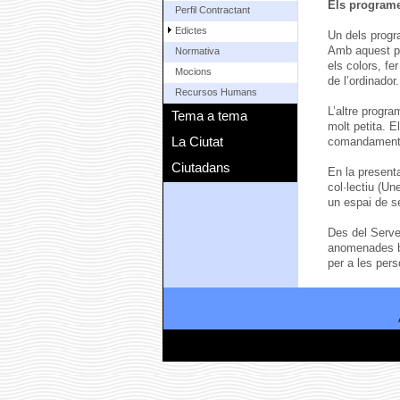
Els programe
Perfil Contractant
Edictes
Un dels progr
Amb aquest pro
Normativa
els colors, fe
Mocions
de l’ordinador.
Recursos Humans
L’altre progra
Tema a tema
molt petita. E
La Ciutat
comandaments
Ciutadans
En la presenta
col·lectiu (U
un espai de se
Des del Serve
anomenades ba
per a les pers