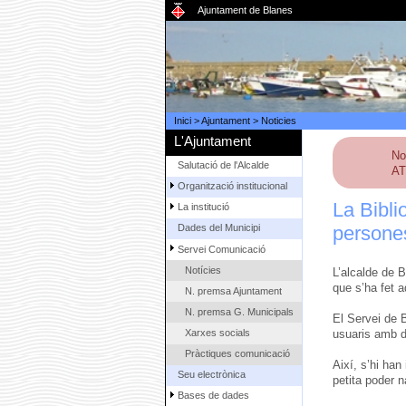
Ajuntament de Blanes
Inici
>
Ajuntament
>
Noticies
L'Ajuntament
No
Salutació de l'Alcalde
AT
Organització institucional
La Bibli
La institució
persone
Dades del Municipi
Servei Comunicació
Notícies
L’alcalde de B
que s’ha fet 
N. premsa Ajuntament
N. premsa G. Municipals
El Servei de 
Xarxes socials
usuaris amb di
Pràctiques comunicació
Així, s’hi ha
Seu electrònica
petita poder n
Bases de dades