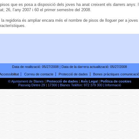
isos que es posa a disposició dels joves ha anat creixent els darrers anys: l
tat; 26, l’any 2007 i 60 el primer semestre del 2008.
e la regidoria és ampliar encara més el nombre de pisos de lloguer per a jove
racterístiques.
Data de realització:
05/27/2008
| Data de la darrera actualització:
05/27/2008
Accessibilitat
Correu de contacte
Protecció de dades
Bones pràctiques comunicaci
© Ajuntament de Blanes |
Protecció de dades
|
Avís Legal
|
Política de cookies
Passeig Dintre 29 | 17300 | Blanes Telèfon: 972 379 300 |
Informació