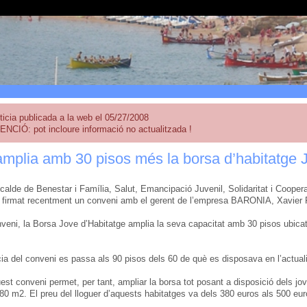
ticia publicada a la web el 05/27/2008
ENCIÓ: pot incloure informació no actualitzada !
mplia amb 30 pisos més la borsa d’habitatge 
lcalde de Benestar i Família, Salut, Emancipació Juvenil, Solidaritat i Coope
 firmat recentment un conveni amb el gerent de l’empresa BARONIA, Xavier R
veni, la Borsa Jove d’Habitatge amplia la seva capacitat amb 30 pisos ubicats
a del conveni es passa als 90 pisos dels 60 de què es disposava en l’actualit
est conveni permet, per tant, ampliar la borsa tot posant a disposició dels jo
 80 m2. El preu del lloguer d’aquests habitatges va dels 380 euros als 500 eur