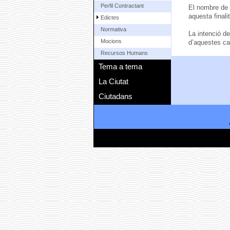
Perfil Contractant
El nombre de p
aquesta finali
Edictes
Normativa
La intenció d
Mocions
d’aquestes ca
Recursos Humans
Tema a tema
La Ciutat
Ciutadans