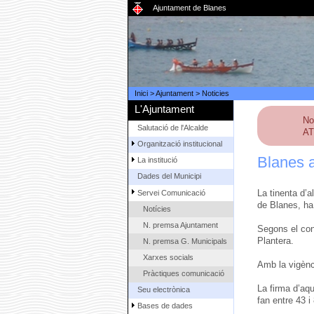
Ajuntament de Blanes
Inici
>
Ajuntament
>
Noticies
L'Ajuntament
No
Salutació de l'Alcalde
AT
Organització institucional
Blanes a
La institució
Dades del Municipi
La tinenta d’a
Servei Comunicació
de Blanes, ha
Notícies
N. premsa Ajuntament
Segons el con
Plantera.
N. premsa G. Municipals
Xarxes socials
Amb la vigènci
Pràctiques comunicació
La firma d’aqu
Seu electrònica
fan entre 43 i
Bases de dades