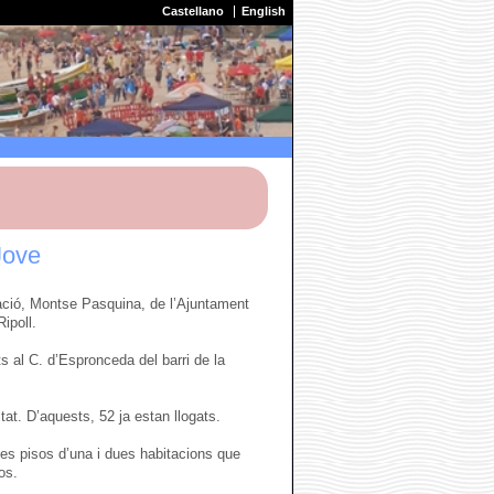
Castellano
English
Jove
ració, Montse Pasquina, de l’Ajuntament
ipoll.
 al C. d’Espronceda del barri de la
at. D’aquests, 52 ja estan llogats.
ves pisos d’una i dues habitacions que
os.