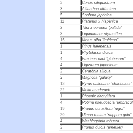
3
Cercis siliquastrum
3
Aillanthus altíssima
5
Sophora japónica
11
Platanus x hispànica
2
Tilia x europea “pallida”
3
Liquidambar styraciflua
15
Morus alba “fruitless”
1
Pinus halepensis
1
Phytolacca dioica
4
Fraxinus excl “globosum”
4
Ligustrum japonicum
2
Ceratònia siliqua
2
Magnólia “galaxy”
13
Pyrus calleriana “chanticleer”
22
Melia azedarach
1
Phoenix dactylifera
4
Robina pseudoàcia “umbraculí
19
Prunus cerasífera “nigra”
29
Ulmus resista “sapporo gold”
4
Washingtònia robusta
2
Prunus dulcis (ametller)