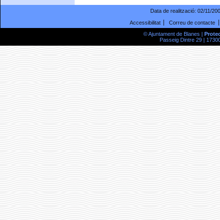
Data de realització:
02/11/20
Accessibilitat
Correu de contacte
© Ajuntament de Blanes |
Prote
Passeig Dintre 29 | 17300