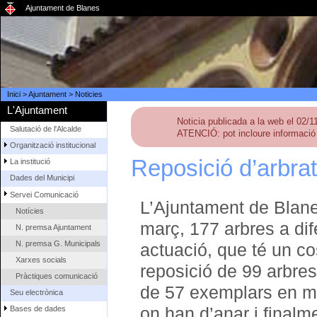
Ajuntament de Blanes
Inici
>
Ajuntament
>
Noticies
L'Ajuntament
Noticia publicada a la web el 02/1
Salutació de l'Alcalde
ATENCIÓ: pot incloure informació 
Organització institucional
Reposició d’arbrat 
La institució
Dades del Municipi
Servei Comunicació
L’Ajuntament de Blanes
Notícies
març, 177 arbres a dif
N. premsa Ajuntament
N. premsa G. Municipals
actuació, que té un co
Xarxes socials
reposició de 99 arbres
Pràctiques comunicació
de 57 exemplars en ma
Seu electrònica
on han d’anar i finalm
Bases de dades