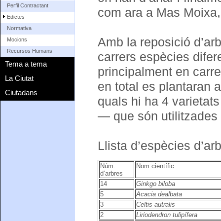
Perfil Contractant
com ara a Mas Moixa, a
Edictes
Normativa
Amb la reposició d’arbr
Mocions
Recursos Humans
carrers espècies difer
Tema a tema
principalment en carre
La Ciutat
en total es plantaran 
Ciutadans
quals hi ha 4 varietats —
— que són utilitzades 
Llista d’espècies d’ar
Núm.
Nom científic
d’arbres
14
Ginkgo biloba
5
Acacia dealbata
3
Celtis autralis
2
Liriodendron tulipífera