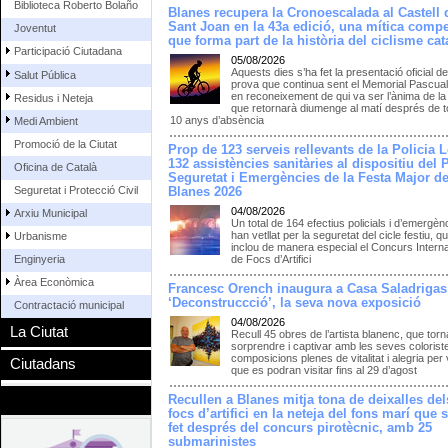
Biblioteca Roberto Bolaño
Blanes recupera la Cronoescalada al Castell 
Sant Joan en la 43a edició, una mítica compe
Joventut
que forma part de la història del ciclisme cat
Participació Ciutadana
05/08/2026
Aquests dies s’ha fet la presentació oficial de
Salut Pública
prova que continua sent el Memorial Pascua
en reconeixement de qui va ser l’ànima de la
Residus i Neteja
que retornarà diumenge al matí després de to
10 anys d’absència
Medi Ambient
Promoció de la Ciutat
Prop de 123 serveis rellevants de la Policia L
132 assistències sanitàries al dispositiu del 
Oficina de Català
Seguretat i Emergències de la Festa Major d
Seguretat i Protecció Civil
Blanes 2026
04/08/2026
Arxiu Municipal
Un total de 164 efectius policials i d’emergèn
han vetllat per la seguretat del cicle festiu, q
Urbanisme
inclou de manera especial el Concurs Intern
Enginyeria
de Focs d’Artifici
Àrea Econòmica
Francesc Orench inaugura a Casa Saladrigas
‘Deconstruccció’, la seva nova exposició
Contractació municipal
04/08/2026
La Ciutat
Recull 45 obres de l’artista blanenc, que torn
sorprendre i captivar amb les seves colorist
composicions plenes de vitalitat i alegria per 
Ciutadans
que es podran visitar fins al 29 d’agost
Recullen a Blanes mitja tona de deixalles del
focs d’artifici en la neteja del fons marí que 
fet després del concurs pirotècnic, amb 25
submarinistes