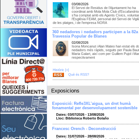
03/08/2026
El Servei de Residus de l’Ajuntament ho ha
coordinat amb Mola Mola Club d’Escafandris
s’ha comptat amb els Agents Cívics, voluntar
l’Església FEAM, personal del Servei de Vigil
de les platges, i de l'empresa NORA
360 nedadores i nedadors participen a la 82a
Travessia Popular de Blanes
02/08/2026
Isona Moncanut i Alan Mateo han estat els d
nedadors més ràpids, seguits per Paula Bauti
Maria Galart, així com per Guillem Pujol i Ma
respectivament
Històric [+]
Què és RSS?
Exposicions
Exposició: Refle3XL’aigua, un dret humà
fonamental per desenvolupament sostenible
Dates: 03/07/2026 - 13/08/2026
Lloc: Biblioteca Roberto Bolaño
Francesc Orench - Deconstrucció
Dates: 31/07/2026 - 28/08/2026