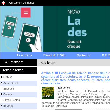
Ajuntament de Blanes
T r à m i t s
Plànol de la Vila
Contactar
C E R
L'Ajuntament
Notícies
Tema a tema
Arriba el III Festival de Talent Blanenc del 5 
setembre al 2 d’octubre, amb 11 propostes a
L'AMIC
càrrec d’artistes locals en teatre, música, poe
Acció Social
cinema i circ
06/08/2026
Educació
Són Lucas Martínez, Toli i Danilo Facelli, Te
Gelpí, Eco Martínez, Luís Relucio, Josep
Cultura
Ballesteros, Xavier Dotras Trio, Xavier Molin
Quartet i Conrad Son, complementat amb un 
Fires i Festes
de vermuts de Mariona Vilanova i la 42a Trobada de Ban
Esports
Música de Catalunya