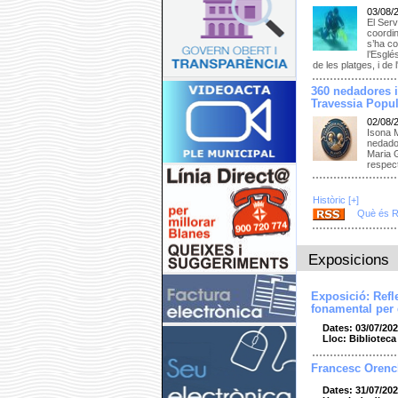
03/08/
El Serv
coordi
s’ha co
l’Esglé
de les platges, i d
360 nedadores i
Travessia Popul
02/08/
Isona 
nedador
Maria G
respec
Històric [+]
Què és 
Exposicions
Exposició: Refl
fonamental per
Dates: 03/07/202
Lloc: Bibliotec
Francesc Orenc
Dates: 31/07/202