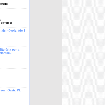
doreda)
h
 de futbol
u als núvols. (de 7
literària per a
rtarescu
soc. Gastr. Pl.