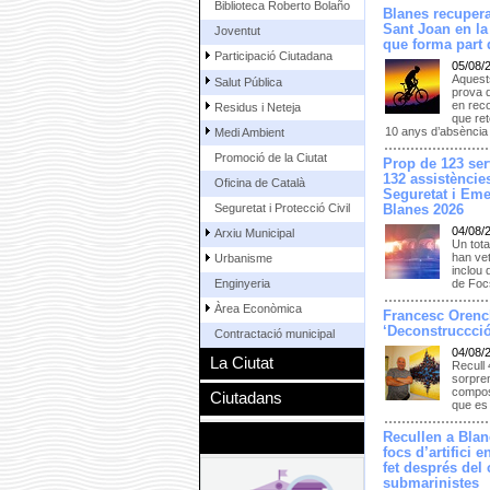
Biblioteca Roberto Bolaño
Blanes recupera
Sant Joan en la
Joventut
que forma part d
Participació Ciutadana
05/08/
Aquests
Salut Pública
prova 
en reco
Residus i Neteja
que ret
10 anys d’absència
Medi Ambient
Promoció de la Ciutat
Prop de 123 serv
132 assistències
Oficina de Català
Seguretat i Eme
Seguretat i Protecció Civil
Blanes 2026
04/08/
Arxiu Municipal
Un tota
han vet
Urbanisme
inclou 
Enginyeria
de Focs
Àrea Econòmica
Francesc Orenc
‘Deconstruccció
Contractació municipal
04/08/
La Ciutat
Recull 
sorpren
composi
Ciutadans
que es 
Recullen a Blan
focs d’artifici 
fet després del
submarinistes