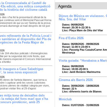
 la Cronoescalada al Castell de
Agenda
 43a edició, una mítica competició
e la història del ciclisme català
2026
Dijous de Música en viu/assoc. 
 dies s’ha fet la presentació oficial de la
Ntra. Sra. del Vilar
que continua sent el Memorial Pascual Horna
neixement de qui va ser l’ànima de la prova
Dates: 06/08/2026
ornarà diumenge al matí després de tot just
Horari: 20:30 h-22:30 h
Lloc: Plaça Mare de Déu del Vilar
eis rellevants de la Policia Local i
Fira d’Estiu 2026
 sanitàries al dispositiu del Pla de
rgències de la Festa Major de
Dates: 06/08/2026 - 09/08/2026
Horari: 11:00 h-23:00 h
Lloc: Passeig Pau Casals/Carrer Amp
2026
Mestrança
l de 164 efectius policials i d’emergències
llat per la seguretat del cicle festiu, que
de manera especial el Concurs Internacional
Visita guiada: “Horabaixa a Mar
 d’Artifici
Dates: 06/08/2026
h inaugura a Casa Saladrigas
Horari: 19:00-20:00 h
Lloc: Jardi Botànic Marimurtra
’, la seva nova exposició
2026
Cinema als Barris 2026
45 obres de l’artista blanenc, que torna a
dre i captivar amb les seves coloristes
cions plenes de vitalitat i alegria per viure,
Dates: 30/06/2026 - 18/08/2026
podran visitar fins al 29 d’agost
Horari: 22 h
Lloc: diferents barris de Blanes
es mitja tona de deixalles dels
en la neteja del fons marí que s’ha
Miniclub
 concurs pirotècnic, amb 25
Dates: 01/07/2026 - 31/08/2026