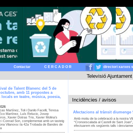
Contactar
C E R C A D O R
directori xarxes 
Televisió Ajuntament
stival de Talent Blanenc del 5 de
’octubre, amb 11 propostes a
s locals en teatre, música, poesia,
Incidències / avisos
2026
as Martínez, Toli i Danilo Facelli, Teresa
Afectacions al trànsit diumenge 
 Eco Martínez, Luís Relucio, Josep
eros, Xavier Dotras Trio, Xavier Molina’s
Amb motiu de la celebració a la nostra Vil
t i Conrad Son, complementat amb un tasteig
“Cronoescalada al Castell de Sant Joan”, 
ona Vilanova i la 42a Trobada de Bandes de
efectuarem els següents talls i desviament
ya