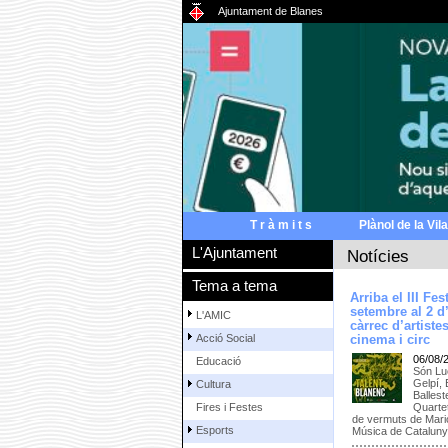
Ajuntament de Blanes
T r à m i t s
Plànol de la Vila
L'Ajuntament
Notícies
Tema a tema
Arriba el III Fe
setembre al 2 d
L'AMIC
càrrec d’artiste
Acció Social
cinema i circ
06/08/
Educació
Són Luc
Gelpí,
Cultura
Ballest
Quarte
Fires i Festes
de vermuts de Mari
Esports
Música de Catalun