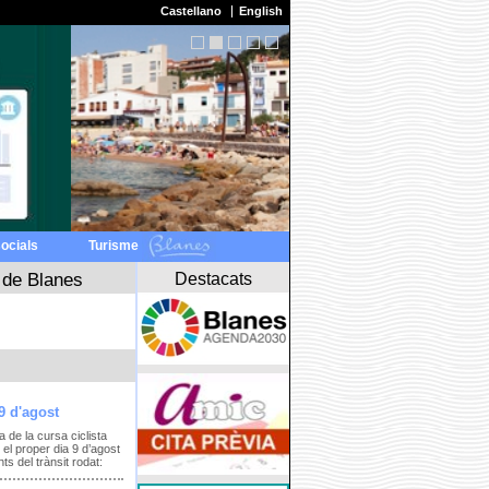
Castellano
English
socials
Turisme
Destacats
 de Blanes
9 d'agost
a de la cursa ciclista
el proper dia 9 d’agost
s del trànsit rodat: