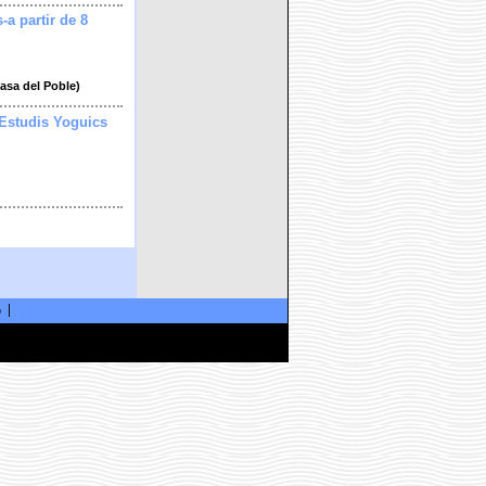
s-a partir de 8
Casa del Poble)
 Estudis Yoguics
ó