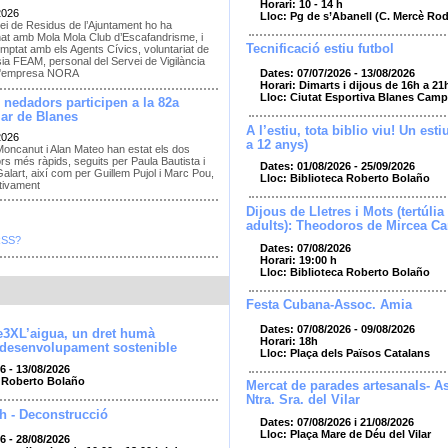
Horari: 10 - 14 h
2026
Lloc: Pg de s’Abanell (C. Mercè Ro
ei de Residus de l’Ajuntament ho ha
nat amb Mola Mola Club d’Escafandrisme, i
Tecnificació estiu futbol
mptat amb els Agents Cívics, voluntariat de
sia FEAM, personal del Servei de Vigilància
Dates: 07/07/2026 - 13/08/2026
e l'empresa NORA
Horari: Dimarts i dijous de 16h a 21
Lloc: Ciutat Esportiva Blanes Camp
 nedadors participen a la 82a
ar de Blanes
A l’estiu, tota biblio viu! Un esti
2026
a 12 anys)
Moncanut i Alan Mateo han estat els dos
s més ràpids, seguits per Paula Bautista i
Dates: 01/08/2026 - 25/09/2026
alart, així com per Guillem Pujol i Marc Pou,
Lloc: Biblioteca Roberto Bolaño
tivament
Dijous de Lletres i Mots (tertúlia 
adults): Theodoros de Mircea Ca
RSS?
Dates: 07/08/2026
Horari: 19:00 h
Lloc: Biblioteca Roberto Bolaño
Festa Cubana-Assoc. Amia
Dates: 07/08/2026 - 09/08/2026
e3XL’aigua, un dret humà
Horari: 18h
 desenvolupament sostenible
Lloc: Plaça dels Països Catalans
6 - 13/08/2026
a Roberto Bolaño
Mercat de parades artesanals- As
Ntra. Sra. del Vilar
h - Deconstrucció
Dates: 07/08/2026 i 21/08/2026
Lloc: Plaça Mare de Déu del Vilar
6 - 28/08/2026