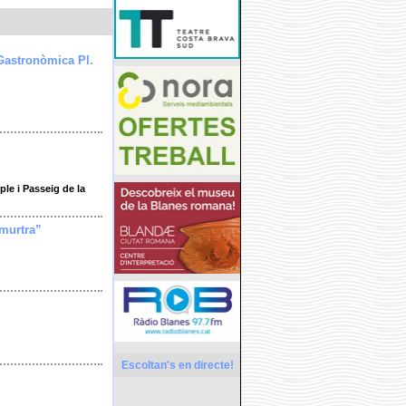
Gastronòmica Pl.
le i Passeig de la
imurtra”
Escoltan's en directe!