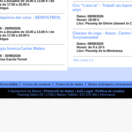
ts a dissabte de 10.00 a 13.00 h i de
e de 17.00 a 20.00 h
Circ “Liem-la” - Treball als barri
drigas
anys
Dates: 08/08/2026
alquímia del color - BENVISTBCN,
Horari: 18:00 h
Lloc: Passeig de Dintre (davant la 
6 - 29/09/2026
ts a dissabte de 10.00 a 13.00 h i de
Classes de ioga - Assoc. Centre
e de 17.00 a 20.00 h
Surynamaskar
drigas
Dates: 08/08/2026
Horari: de 9 a 10 h
gia bonica-Carles Maleis
Lloc: Passeig de la Mestrança
6 - 30/08/2026
uisa García-Tornel
Més actes [+]
Accessibilitat
Correu de contacte
Protecció de dades
Bones pràctiques comunicaci
© Ajuntament de Blanes |
Protecció de dades
|
Avís Legal
|
Política de cookies
Passeig Dintre 29 | 17300 | Blanes Telèfon: 972 379 300 |
Informació