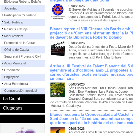
ofegada a la platja de Cala Bona
Biblioteca Roberto Bolaño
07/08/2026
Joventut
El Servei de Vigilància i Socorrisme coordina
Protecció Civil de l’Ajuntament de Blanes, am
Participació Ciutadana
suport d’un agent de la Policia Local ha posat
prova la seva capacitat de resposta
Salut Pública
Blanes reprèn el VIII Cinema als Barris amb l
Residus i Neteja
projecció de ‘Com ensinistrar un drac’ a la P
Medi Ambient
de davant la Biblioteca Roberto Bolaño
Promoció de la Ciutat
07/08/2026
Després del parèntesi de la Festa Major de 
Oficina de Català
Anna, aquesta setmana s’ha reprès el cicle g
de pel·lícules a l’aire lliure, que inclourà enc
Seguretat i Protecció Civil
sessions més a El Port i Mas Enlaire
Arxiu Municipal
Arriba el III Festival de Talent Blanenc del 5 
setembre al 2 d’octubre, amb 11 propostes a
Urbanisme
càrrec d’artistes locals en teatre, música, poe
Enginyeria
cinema i circ
Àrea Econòmica
06/08/2026
Són Lucas Martínez, Toli i Danilo Facelli, Te
Contractació municipal
Gelpí, Eco Martínez, Luís Relucio, Josep
Ballesteros, Xavier Dotras Trio, Xavier Molin
La Ciutat
Quartet i Conrad Son, complementat amb un 
de vermuts de Mariona Vilanova i la 42a Trobada de Ban
Música de Catalunya
Ciutadans
Blanes recupera la Cronoescalada al Castell 
Sant Joan en la 43a edició, una mítica compe
que forma part de la història del ciclisme cat
05/08/2026
Aquests dies s’ha fet la presentació oficial de