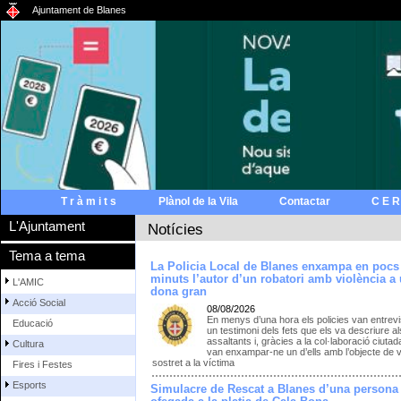
Ajuntament de Blanes
T r à m i t s
Plànol de la Vila
Contactar
C E R
L'Ajuntament
Notícies
Tema a tema
La Policia Local de Blanes enxampa en pocs
minuts l’autor d’un robatori amb violència a
L'AMIC
dona gran
Acció Social
08/08/2026
En menys d’una hora els policies van entrevi
Educació
un testimoni dels fets que els va descriure a
assaltants i, gràcies a la col·laboració ciutad
Cultura
van enxampar-ne un d’ells amb l’objecte de v
sostret a la víctima
Fires i Festes
Esports
Simulacre de Rescat a Blanes d’una persona