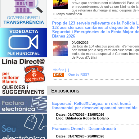
prova que continua sent el Memorial Pascua
en reconeixement de qui va ser l’ànima de la
que retornarà diumenge al matí després de to
10 anys d’absència
Prop de 123 serveis rellevants de la Policia L
132 assistències sanitàries al dispositiu del 
Seguretat i Emergències de la Festa Major d
Blanes 2026
04/08/2026
Un total de 164 efectius policials i d’emergèn
han vetllat per la seguretat del cicle festiu, q
inclou de manera especial el Concurs Intern
de Focs d’Artifici
Històric [+]
Què és RSS?
Exposicions
Exposició: Refle3XL’aigua, un dret humà
fonamental per desenvolupament sostenible
Dates: 03/07/2026 - 13/08/2026
Lloc: Biblioteca Roberto Bolaño
Francesc Orench - Deconstrucció
Dates: 31/07/2026 - 28/08/2026