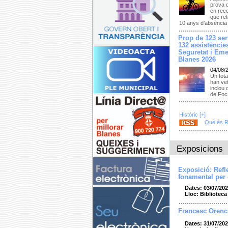
prova 
en reco
que ret
10 anys d’absència
Prop de 123 serv
132 assistències
Seguretat i Eme
Blanes 2026
04/08/
Un tota
han vet
inclou 
de Focs
Històric [+]
Què és 
Exposicions
Exposició: Refl
fonamental per
Dates: 03/07/202
Lloc: Bibliotec
Francesc Orenc
Dates: 31/07/202