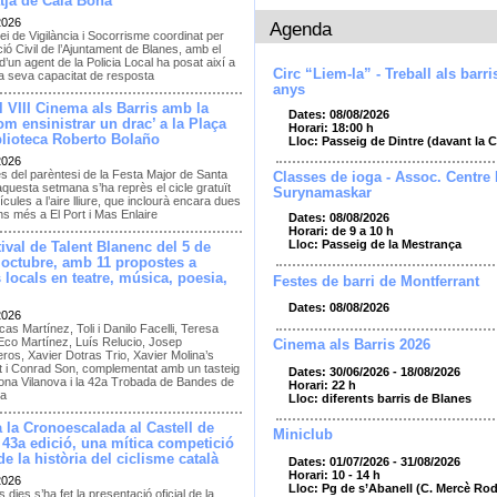
atja de Cala Bona
2026
Agenda
ei de Vigilància i Socorrisme coordinat per
ió Civil de l’Ajuntament de Blanes, amb el
d’un agent de la Policia Local ha posat així a
Circ “Liem-la” - Treball als barri
la seva capacitat de resposta
anys
l VIII Cinema als Barris amb la
Dates: 08/08/2026
om ensinistrar un drac’ a la Plaça
Horari: 18:00 h
blioteca Roberto Bolaño
Lloc: Passeig de Dintre (davant la 
2026
s del parèntesi de la Festa Major de Santa
Classes de ioga - Assoc. Centre
questa setmana s’ha reprès el cicle gratuït
Surynamaskar
lícules a l’aire lliure, que inclourà encara dues
s més a El Port i Mas Enlaire
Dates: 08/08/2026
Horari: de 9 a 10 h
Lloc: Passeig de la Mestrança
stival de Talent Blanenc del 5 de
’octubre, amb 11 propostes a
s locals en teatre, música, poesia,
Festes de barri de Montferrant
Dates: 08/08/2026
2026
as Martínez, Toli i Danilo Facelli, Teresa
 Eco Martínez, Luís Relucio, Josep
Cinema als Barris 2026
eros, Xavier Dotras Trio, Xavier Molina’s
t i Conrad Son, complementat amb un tasteig
Dates: 30/06/2026 - 18/08/2026
ona Vilanova i la 42a Trobada de Bandes de
Horari: 22 h
ya
Lloc: diferents barris de Blanes
 la Cronoescalada al Castell de
Miniclub
 43a edició, una mítica competició
e la història del ciclisme català
Dates: 01/07/2026 - 31/08/2026
Horari: 10 - 14 h
2026
Lloc: Pg de s’Abanell (C. Mercè Ro
 dies s’ha fet la presentació oficial de la