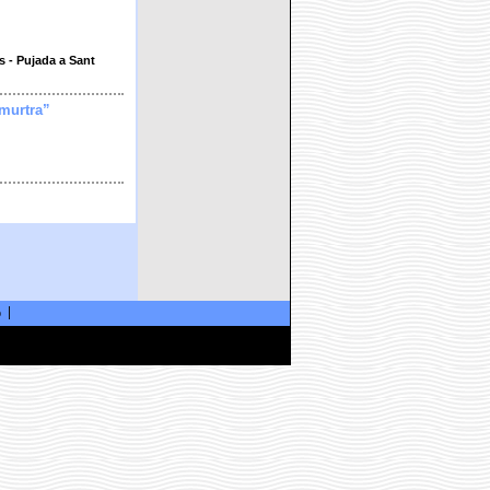
s - Pujada a Sant
imurtra”
ó