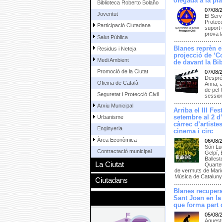
ofegada a la pl
Biblioteca Roberto Bolaño
07/08/
Joventut
El Serv
Protecc
Participació Ciutadana
suport 
prova 
Salut Pública
Blanes reprèn e
Residus i Neteja
projecció de ‘C
Medi Ambient
de davant la Bi
Promoció de la Ciutat
07/08/
Despré
Oficina de Català
Anna, a
de pel·
Seguretat i Protecció Civil
session
Arxiu Municipal
Arriba el III Fe
setembre al 2 d
Urbanisme
càrrec d’artiste
Enginyeria
cinema i circ
Àrea Econòmica
06/08/
Són Luc
Contractació municipal
Gelpí,
Ballest
La Ciutat
Quarte
de vermuts de Mari
Música de Catalun
Ciutadans
Blanes recupera
Sant Joan en la
que forma part d
05/08/
Aquests