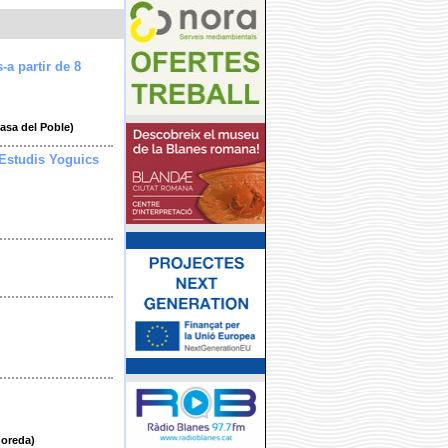
s-a partir de 8
Casa del Poble)
 Estudis Yoguics
doreda)