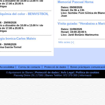
ts a dissabte de 10.00 a 13.00 h i de
Memorial Pascual Horna
e de 17.00 a 20.00 h
drigas
Dates: 09/08/2026
Horari: De 9h a 13h
Lloc: Sortida: Font Gòtica de Blane
alquímia del color - BENVISTBCN,
Joan
6 - 29/09/2026
Visita guiada: “Horabaixa a Mar
ts a dissabte de 10.00 a 13.00 h i de
e de 17.00 a 20.00 h
Dates: 11/08/2026
drigas
Horari: 19:00-20:00 h
Lloc: Jardi Botànic Marimurtra
gia bonica-Carles Maleis
Més actes [+]
6 - 30/08/2026
uisa García-Tornel
Accessibilitat
Correu de contacte
Protecció de dades
Bones pràctiques comunicaci
© Ajuntament de Blanes |
Protecció de dades
|
Avís Legal
|
Política de cookies
Passeig Dintre 29 | 17300 | Blanes Telèfon: 972 379 300 |
Informació