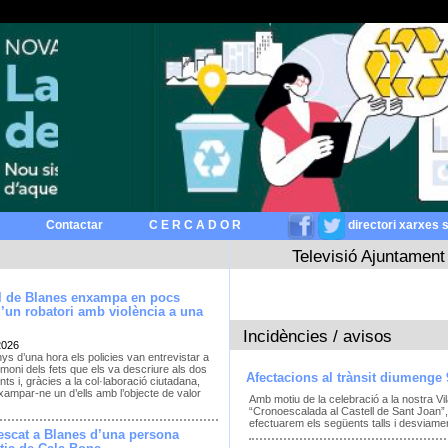
Contactar
C E R C A D O R
directori xarxes 
Televisió Ajuntament
al de Blanes enxampa en pocs
d’un robatori amb violència a una
Incidències / avisos
2026
s d’una hora els policies van entrevistar a
imoni dels fets que els va descriure als dos
Afectacions al trànsit diumenge 
nts i, gràcies a la col·laboració ciutadana,
ampar-ne un d’ells amb l’objecte de valor
Amb motiu de la celebració a la nostra Vil
“Cronoescalada al Castell de Sant Joan”, 
efectuarem els següents talls i desviament
escat a Blanes d’una persona