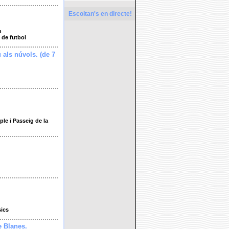
Escoltan's en directe!
h
 de futbol
u als núvols. (de 7
le i Passeig de la
sics
e Blanes.