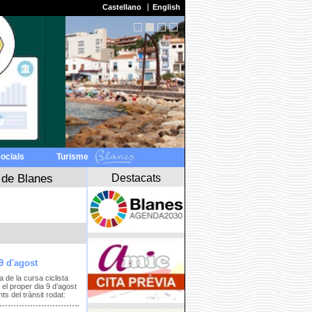
Castellano
English
socials
Turisme
Destacats
 de Blanes
9 d'agost
a de la cursa ciclista
el proper dia 9 d’agost
s del trànsit rodat: