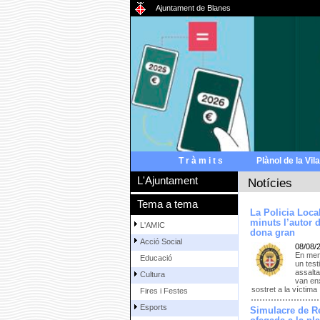
Ajuntament de Blanes
T r à m i t s
Plànol de la Vila
L'Ajuntament
Notícies
Tema a tema
La Policia Loc
minuts l’autor 
L'AMIC
dona gran
Acció Social
08/08/
En meny
Educació
un test
assalta
Cultura
van enx
sostret a la víctima
Fires i Festes
Esports
Simulacre de R