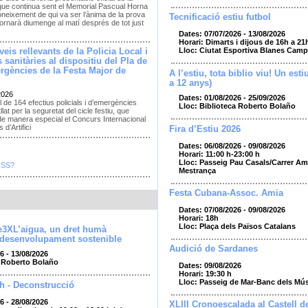
que continua sent el Memorial Pascual Horna
neixement de qui va ser l’ànima de la prova
Tecnificació estiu futbol
ornarà diumenge al matí després de tot just
Dates: 07/07/2026 - 13/08/2026
Horari: Dimarts i dijous de 16h a 21
Lloc: Ciutat Esportiva Blanes Camp
eis rellevants de la Policia Local i
 sanitàries al dispositiu del Pla de
rgències de la Festa Major de
A l’estiu, tota biblio viu! Un esti
a 12 anys)
2026
Dates: 01/08/2026 - 25/09/2026
l de 164 efectius policials i d’emergències
Lloc: Biblioteca Roberto Bolaño
llat per la seguretat del cicle festiu, que
de manera especial el Concurs Internacional
 d’Artifici
Fira d’Estiu 2026
Dates: 06/08/2026 - 09/08/2026
Horari: 11:00 h-23:00 h
Lloc: Passeig Pau Casals/Carrer Amp
RSS?
Mestrança
Festa Cubana-Assoc. Amia
Dates: 07/08/2026 - 09/08/2026
Horari: 18h
Lloc: Plaça dels Països Catalans
e3XL’aigua, un dret humà
 desenvolupament sostenible
Audició de Sardanes
6 - 13/08/2026
a Roberto Bolaño
Dates: 09/08/2026
Horari: 19:30 h
Lloc: Passeig de Mar-Banc dels Mú
h - Deconstrucció
6 - 28/08/2026
XLIII Cronoescalada al Castell d