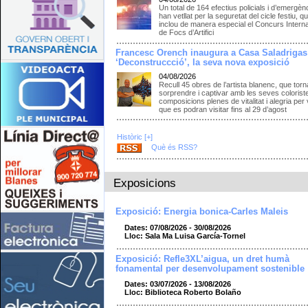
Un total de 164 efectius policials i d’emergèn
han vetllat per la seguretat del cicle festiu, q
inclou de manera especial el Concurs Intern
de Focs d’Artifici
Francesc Orench inaugura a Casa Saladrigas
‘Deconstruccció’, la seva nova exposició
04/08/2026
Recull 45 obres de l’artista blanenc, que torn
sorprendre i captivar amb les seves colorist
composicions plenes de vitalitat i alegria per 
que es podran visitar fins al 29 d’agost
Històric [+]
Què és RSS?
Exposicions
Exposició: Energia bonica-Carles Maleis
Dates: 07/08/2026 - 30/08/2026
Lloc: Sala Ma Luisa García-Tornel
Exposició: Refle3XL’aigua, un dret humà
fonamental per desenvolupament sostenible
Dates: 03/07/2026 - 13/08/2026
Lloc: Biblioteca Roberto Bolaño