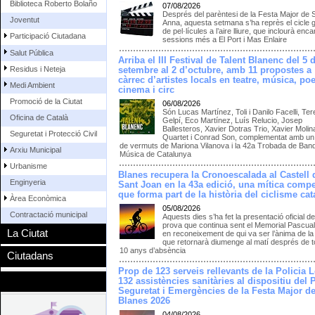
Biblioteca Roberto Bolaño
07/08/2026
Després del parèntesi de la Festa Major de 
Joventut
Anna, aquesta setmana s’ha reprès el cicle g
de pel·lícules a l’aire lliure, que inclourà enc
Participació Ciutadana
sessions més a El Port i Mas Enlaire
Salut Pública
Arriba el III Festival de Talent Blanenc del 5 
Residus i Neteja
setembre al 2 d’octubre, amb 11 propostes a
càrrec d’artistes locals en teatre, música, poe
Medi Ambient
cinema i circ
Promoció de la Ciutat
06/08/2026
Són Lucas Martínez, Toli i Danilo Facelli, Te
Oficina de Català
Gelpí, Eco Martínez, Luís Relucio, Josep
Ballesteros, Xavier Dotras Trio, Xavier Molin
Seguretat i Protecció Civil
Quartet i Conrad Son, complementat amb un 
de vermuts de Mariona Vilanova i la 42a Trobada de Ban
Arxiu Municipal
Música de Catalunya
Urbanisme
Blanes recupera la Cronoescalada al Castell 
Enginyeria
Sant Joan en la 43a edició, una mítica compe
que forma part de la història del ciclisme cat
Àrea Econòmica
05/08/2026
Contractació municipal
Aquests dies s’ha fet la presentació oficial de
prova que continua sent el Memorial Pascua
La Ciutat
en reconeixement de qui va ser l’ànima de la
que retornarà diumenge al matí després de to
10 anys d’absència
Ciutadans
Prop de 123 serveis rellevants de la Policia L
132 assistències sanitàries al dispositiu del 
Seguretat i Emergències de la Festa Major d
Blanes 2026
04/08/2026