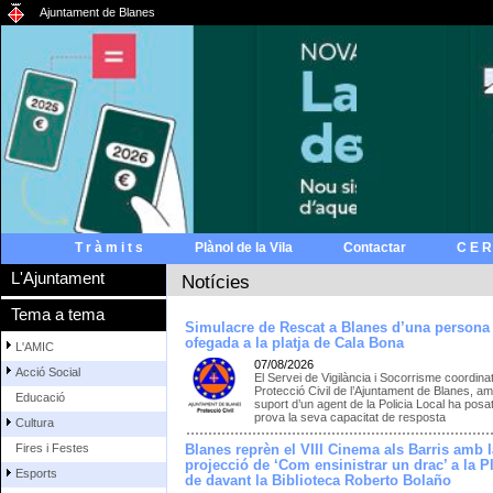
Ajuntament de Blanes
T r à m i t s
Plànol de la Vila
Contactar
C E R
L'Ajuntament
Notícies
Tema a tema
Simulacre de Rescat a Blanes d’una persona
ofegada a la platja de Cala Bona
L'AMIC
07/08/2026
Acció Social
El Servei de Vigilància i Socorrisme coordina
Protecció Civil de l’Ajuntament de Blanes, am
Educació
suport d’un agent de la Policia Local ha posat
prova la seva capacitat de resposta
Cultura
Fires i Festes
Blanes reprèn el VIII Cinema als Barris amb l
projecció de ‘Com ensinistrar un drac’ a la P
Esports
de davant la Biblioteca Roberto Bolaño