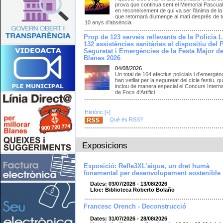
prova que continua sent el Memorial Pascua
en reconeixement de qui va ser l’ànima de la
que retornarà diumenge al matí després de to
10 anys d’absència
Prop de 123 serveis rellevants de la Policia L
132 assistències sanitàries al dispositiu del 
Seguretat i Emergències de la Festa Major d
Blanes 2026
04/08/2026
Un total de 164 efectius policials i d’emergèn
han vetllat per la seguretat del cicle festiu, q
inclou de manera especial el Concurs Intern
de Focs d’Artifici
Històric [+]
Què és RSS?
Exposicions
Exposició: Refle3XL’aigua, un dret humà
fonamental per desenvolupament sostenible
Dates: 03/07/2026 - 13/08/2026
Lloc: Biblioteca Roberto Bolaño
Francesc Orench - Deconstrucció
Dates: 31/07/2026 - 28/08/2026