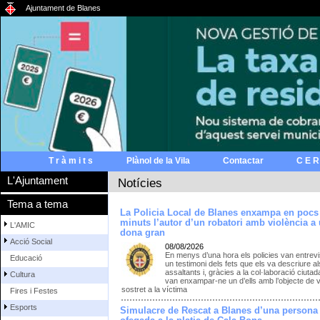
Ajuntament de Blanes
T r à m i t s
Plànol de la Vila
Contactar
C E R
L'Ajuntament
Notícies
Tema a tema
La Policia Local de Blanes enxampa en pocs
minuts l’autor d’un robatori amb violència a
L'AMIC
dona gran
Acció Social
08/08/2026
En menys d’una hora els policies van entrevi
Educació
un testimoni dels fets que els va descriure a
assaltants i, gràcies a la col·laboració ciutad
Cultura
van enxampar-ne un d’ells amb l’objecte de v
sostret a la víctima
Fires i Festes
Esports
Simulacre de Rescat a Blanes d’una persona