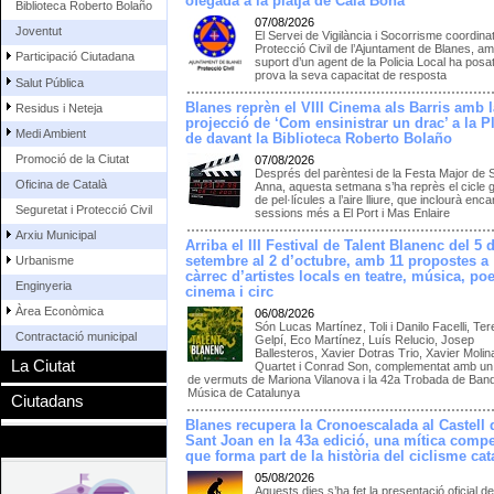
ofegada a la platja de Cala Bona
Biblioteca Roberto Bolaño
07/08/2026
Joventut
El Servei de Vigilància i Socorrisme coordina
Protecció Civil de l’Ajuntament de Blanes, am
Participació Ciutadana
suport d’un agent de la Policia Local ha posat
prova la seva capacitat de resposta
Salut Pública
Blanes reprèn el VIII Cinema als Barris amb l
Residus i Neteja
projecció de ‘Com ensinistrar un drac’ a la P
Medi Ambient
de davant la Biblioteca Roberto Bolaño
Promoció de la Ciutat
07/08/2026
Després del parèntesi de la Festa Major de 
Oficina de Català
Anna, aquesta setmana s’ha reprès el cicle g
de pel·lícules a l’aire lliure, que inclourà enc
Seguretat i Protecció Civil
sessions més a El Port i Mas Enlaire
Arxiu Municipal
Arriba el III Festival de Talent Blanenc del 5 
setembre al 2 d’octubre, amb 11 propostes a
Urbanisme
càrrec d’artistes locals en teatre, música, poe
Enginyeria
cinema i circ
Àrea Econòmica
06/08/2026
Són Lucas Martínez, Toli i Danilo Facelli, Te
Contractació municipal
Gelpí, Eco Martínez, Luís Relucio, Josep
Ballesteros, Xavier Dotras Trio, Xavier Molin
La Ciutat
Quartet i Conrad Son, complementat amb un 
de vermuts de Mariona Vilanova i la 42a Trobada de Ban
Música de Catalunya
Ciutadans
Blanes recupera la Cronoescalada al Castell 
Sant Joan en la 43a edició, una mítica compe
que forma part de la història del ciclisme cat
05/08/2026
Aquests dies s’ha fet la presentació oficial de