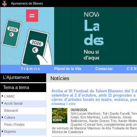
Ajuntament de Blanes
T r à m i t s
Plànol de la Vila
Contactar
C E R
L'Ajuntament
Notícies
Tema a tema
Arriba el III Festival de Talent Blanenc del 5 
setembre al 2 d’octubre, amb 11 propostes a
L'AMIC
càrrec d’artistes locals en teatre, música, poe
Acció Social
cinema i circ
06/08/2026
Educació
Són Lucas Martínez, Toli i Danilo Facelli, Te
Gelpí, Eco Martínez, Luís Relucio, Josep
Cultura
Ballesteros, Xavier Dotras Trio, Xavier Molin
Quartet i Conrad Son, complementat amb un 
Fires i Festes
de vermuts de Mariona Vilanova i la 42a Trobada de Ban
Esports
Música de Catalunya