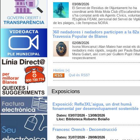
03/08/2026
El Servei de Residus de l’Ajuntament ho ha
coordinat amb Mola Mola Club d’Escafandris
s’ha comptat amb els Agents Cívics, voluntar
l’Església FEAM, personal del Servei de Vigil
de les platges, i de l'empresa NORA
360 nedadores i nedadors participen a la 82a
Travessia Popular de Blanes
02/08/2026
Isona Moncanut i Alan Mateo han estat els d
nedadors més ràpids, seguits per Paula Bauti
Maria Galart, així com per Guillem Pujol i Ma
respectivament
Històric [+]
Què és RSS?
Exposicions
Exposició: Refle3XL’aigua, un dret humà
fonamental per desenvolupament sostenible
Dates: 03/07/2026 - 13/08/2026
Lloc: Biblioteca Roberto Bolaño
Francesc Orench - Deconstrucció
Dates: 31/07/2026 - 28/08/2026