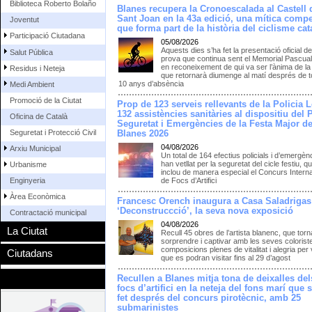
Biblioteca Roberto Bolaño
Blanes recupera la Cronoescalada al Castell 
Sant Joan en la 43a edició, una mítica compe
Joventut
que forma part de la història del ciclisme cat
Participació Ciutadana
05/08/2026
Aquests dies s’ha fet la presentació oficial de
Salut Pública
prova que continua sent el Memorial Pascua
en reconeixement de qui va ser l’ànima de la
Residus i Neteja
que retornarà diumenge al matí després de to
10 anys d’absència
Medi Ambient
Promoció de la Ciutat
Prop de 123 serveis rellevants de la Policia L
132 assistències sanitàries al dispositiu del 
Oficina de Català
Seguretat i Emergències de la Festa Major d
Seguretat i Protecció Civil
Blanes 2026
04/08/2026
Arxiu Municipal
Un total de 164 efectius policials i d’emergèn
han vetllat per la seguretat del cicle festiu, q
Urbanisme
inclou de manera especial el Concurs Intern
Enginyeria
de Focs d’Artifici
Àrea Econòmica
Francesc Orench inaugura a Casa Saladrigas
‘Deconstruccció’, la seva nova exposició
Contractació municipal
04/08/2026
La Ciutat
Recull 45 obres de l’artista blanenc, que torn
sorprendre i captivar amb les seves colorist
composicions plenes de vitalitat i alegria per 
Ciutadans
que es podran visitar fins al 29 d’agost
Recullen a Blanes mitja tona de deixalles del
focs d’artifici en la neteja del fons marí que 
fet després del concurs pirotècnic, amb 25
submarinistes