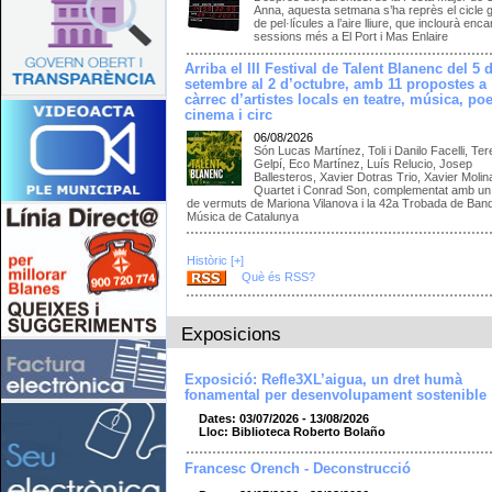
Anna, aquesta setmana s’ha reprès el cicle g
de pel·lícules a l’aire lliure, que inclourà enc
sessions més a El Port i Mas Enlaire
Arriba el III Festival de Talent Blanenc del 5 
setembre al 2 d’octubre, amb 11 propostes a
càrrec d’artistes locals en teatre, música, poe
cinema i circ
06/08/2026
Són Lucas Martínez, Toli i Danilo Facelli, Te
Gelpí, Eco Martínez, Luís Relucio, Josep
Ballesteros, Xavier Dotras Trio, Xavier Molin
Quartet i Conrad Son, complementat amb un 
de vermuts de Mariona Vilanova i la 42a Trobada de Ban
Música de Catalunya
Històric [+]
Què és RSS?
Exposicions
Exposició: Refle3XL’aigua, un dret humà
fonamental per desenvolupament sostenible
Dates: 03/07/2026 - 13/08/2026
Lloc: Biblioteca Roberto Bolaño
Francesc Orench - Deconstrucció