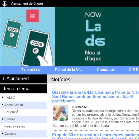
Ajuntament de Blanes
T r à m i t s
Plànol de la Vila
Contactar
C E R
L'Ajuntament
Notícies
Tema a tema
Dissabte arriba la 41a Caminada Popular Nit 
Sant Bonós, amb un límit màxim de 5.500
L'AMIC
participants
Acció Social
10/08/2026
Dijous s’acabaran les inscripcions online, di
Educació
es fan les presencials a la botiga Decathlon 
dissabte a la Sala de Plens, per donar pas to
Cultura
seguit, a les 22’30 h a la sortida des del Pas
Mar, on també hi ha el punt d’arribada
Fires i Festes
Esports
Prop de 80 de corredors i corredores partici