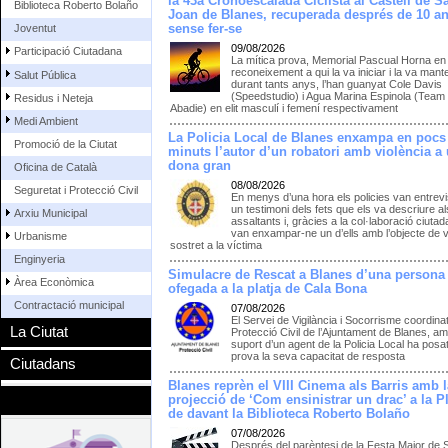
la 43a Cronoescalada Ciclista al Castell de S
Biblioteca Roberto Bolaño
Joan de Blanes, recuperada després de 10 a
sense fer-se
Joventut
09/08/2026
Participació Ciutadana
La mítica prova, Memorial Pascual Horna en
reconeixement a qui la va iniciar i la va mant
Salut Pública
durant tants anys, l’han guanyat Cole Davis
(Speedstudio) i Agua Marina Espinola (Team
Residus i Neteja
Abadie) en elit masculí i femení respectivament
Medi Ambient
La Policia Local de Blanes enxampa en pocs
Promoció de la Ciutat
minuts l’autor d’un robatori amb violència a
dona gran
Oficina de Català
08/08/2026
Seguretat i Protecció Civil
En menys d’una hora els policies van entrevi
un testimoni dels fets que els va descriure a
Arxiu Municipal
assaltants i, gràcies a la col·laboració ciutad
van enxampar-ne un d’ells amb l’objecte de v
Urbanisme
sostret a la víctima
Enginyeria
Simulacre de Rescat a Blanes d’una persona
Àrea Econòmica
ofegada a la platja de Cala Bona
Contractació municipal
07/08/2026
El Servei de Vigilància i Socorrisme coordina
La Ciutat
Protecció Civil de l’Ajuntament de Blanes, am
suport d’un agent de la Policia Local ha posat
prova la seva capacitat de resposta
Ciutadans
Blanes reprèn el VIII Cinema als Barris amb l
projecció de ‘Com ensinistrar un drac’ a la P
de davant la Biblioteca Roberto Bolaño
07/08/2026
Després del parèntesi de la Festa Major de 