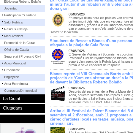
La Policia Local de Blanes enxampa en pocs
Biblioteca Roberto Bolaño
minuts l’autor d’un robatori amb violència a
dona gran
Joventut
08/08/2026
Participació Ciutadana
En menys d’una hora els policies van entrevi
un testimoni dels fets que els va descriure a
Salut Pública
assaltants i, gràcies a la col·laboració ciutad
van enxampar-ne un d’ells amb l’objecte de v
Residus i Neteja
sostret a la víctima
Medi Ambient
Simulacre de Rescat a Blanes d’una persona
Promoció de la Ciutat
ofegada a la platja de Cala Bona
Oficina de Català
07/08/2026
El Servei de Vigilància i Socorrisme coordina
Seguretat i Protecció Civil
Protecció Civil de l’Ajuntament de Blanes, am
suport d’un agent de la Policia Local ha posat
Arxiu Municipal
prova la seva capacitat de resposta
Urbanisme
Blanes reprèn el VIII Cinema als Barris amb l
Enginyeria
projecció de ‘Com ensinistrar un drac’ a la P
de davant la Biblioteca Roberto Bolaño
Àrea Econòmica
07/08/2026
Contractació municipal
Després del parèntesi de la Festa Major de 
Anna, aquesta setmana s’ha reprès el cicle g
La Ciutat
de pel·lícules a l’aire lliure, que inclourà enc
sessions més a El Port i Mas Enlaire
Ciutadans
Arriba el III Festival de Talent Blanenc del 5 
setembre al 2 d’octubre, amb 11 propostes a
càrrec d’artistes locals en teatre, música, poe
cinema i circ
06/08/2026
Són Lucas Martínez, Toli i Danilo Facelli, Te