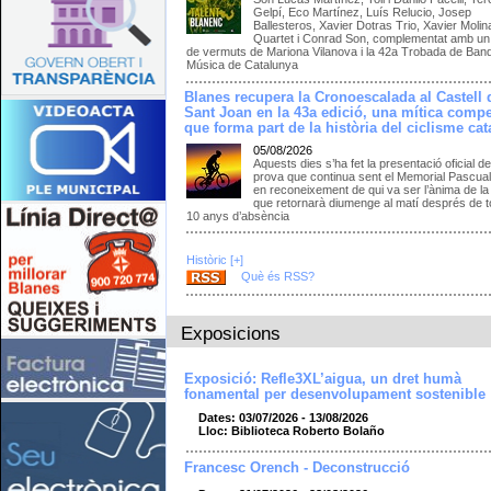
Gelpí, Eco Martínez, Luís Relucio, Josep
Ballesteros, Xavier Dotras Trio, Xavier Molin
Quartet i Conrad Son, complementat amb un 
de vermuts de Mariona Vilanova i la 42a Trobada de Ban
Música de Catalunya
Blanes recupera la Cronoescalada al Castell 
Sant Joan en la 43a edició, una mítica compe
que forma part de la història del ciclisme cat
05/08/2026
Aquests dies s’ha fet la presentació oficial de
prova que continua sent el Memorial Pascua
en reconeixement de qui va ser l’ànima de la
que retornarà diumenge al matí després de to
10 anys d’absència
Històric [+]
Què és RSS?
Exposicions
Exposició: Refle3XL’aigua, un dret humà
fonamental per desenvolupament sostenible
Dates: 03/07/2026 - 13/08/2026
Lloc: Biblioteca Roberto Bolaño
Francesc Orench - Deconstrucció