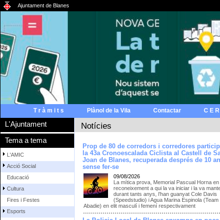
Ajuntament de Blanes
T r à m i t s
Plànol de la Vila
Contactar
C E R
L'Ajuntament
Notícies
Tema a tema
Prop de 80 de corredors i corredores partici
la 43a Cronoescalada Ciclista al Castell de S
L'AMIC
Joan de Blanes, recuperada després de 10 a
Acció Social
sense fer-se
09/08/2026
Educació
La mítica prova, Memorial Pascual Horna en
reconeixement a qui la va iniciar i la va mant
Cultura
durant tants anys, l’han guanyat Cole Davis
(Speedstudio) i Agua Marina Espinola (Team
Fires i Festes
Abadie) en elit masculí i femení respectivament
Esports