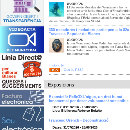
03/08/2026
El Servei de Residus de l’Ajuntament ho ha
coordinat amb Mola Mola Club d’Escafandris
s’ha comptat amb els Agents Cívics, voluntar
l’Església FEAM, personal del Servei de Vigil
de les platges, i de l'empresa NORA
360 nedadores i nedadors participen a la 82a
Travessia Popular de Blanes
02/08/2026
Isona Moncanut i Alan Mateo han estat els d
nedadors més ràpids, seguits per Paula Bauti
Maria Galart, així com per Guillem Pujol i Ma
respectivament
Històric [+]
Què és RSS?
Exposicions
Exposició: Refle3XL’aigua, un dret humà
fonamental per desenvolupament sostenible
Dates: 03/07/2026 - 13/08/2026
Lloc: Biblioteca Roberto Bolaño
Francesc Orench - Deconstrucció
Dates: 31/07/2026 - 28/08/2026