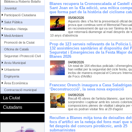
Biblioteca Roberto Bolaño
Blanes recupera la Cronoescalada al Castell 
Sant Joan en la 43a edició, una mítica compe
Joventut
que forma part de la història del ciclisme cat
Participació Ciutadana
05/08/2026
Aquests dies s’ha fet la presentació oficial de
Salut Pública
prova que continua sent el Memorial Pascua
en reconeixement de qui va ser l’ànima de la
Residus i Neteja
que retornarà diumenge al matí després de to
10 anys d’absència
Medi Ambient
Promoció de la Ciutat
Prop de 123 serveis rellevants de la Policia L
132 assistències sanitàries al dispositiu del 
Oficina de Català
Seguretat i Emergències de la Festa Major d
Seguretat i Protecció Civil
Blanes 2026
04/08/2026
Arxiu Municipal
Un total de 164 efectius policials i d’emergèn
han vetllat per la seguretat del cicle festiu, q
Urbanisme
inclou de manera especial el Concurs Intern
Enginyeria
de Focs d’Artifici
Àrea Econòmica
Francesc Orench inaugura a Casa Saladrigas
‘Deconstruccció’, la seva nova exposició
Contractació municipal
04/08/2026
La Ciutat
Recull 45 obres de l’artista blanenc, que torn
sorprendre i captivar amb les seves colorist
composicions plenes de vitalitat i alegria per 
Ciutadans
que es podran visitar fins al 29 d’agost
Recullen a Blanes mitja tona de deixalles del
focs d’artifici en la neteja del fons marí que 
fet després del concurs pirotècnic, amb 25
submarinistes