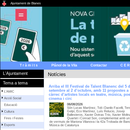
Ajuntament de Blanes
T r à m i t s
Plànol de la Vila
Contactar
C E R
L'Ajuntament
Notícies
Tema a tema
Arriba el III Festival de Talent Blanenc del 5 
setembre al 2 d’octubre, amb 11 propostes a
L'AMIC
càrrec d’artistes locals en teatre, música, poe
Acció Social
cinema i circ
06/08/2026
Educació
Són Lucas Martínez, Toli i Danilo Facelli, Te
Gelpí, Eco Martínez, Luís Relucio, Josep
Cultura
Ballesteros, Xavier Dotras Trio, Xavier Molin
Quartet i Conrad Son, complementat amb un 
Fires i Festes
de vermuts de Mariona Vilanova i la 42a Trobada de Ban
Esports
Música de Catalunya