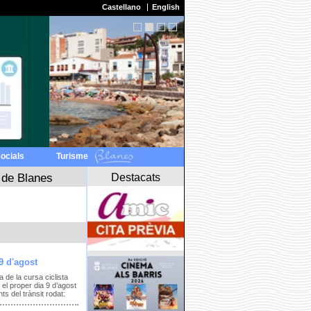
Castellano
English
socials
Turisme
Destacats
 de Blanes
9 d'agost
a de la cursa ciclista
el proper dia 9 d’agost
s del trànsit rodat: