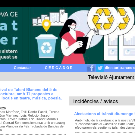
Contactar
C E R C A D O R
directori xarxes 
Televisió Ajuntament
stival de Talent Blanenc del 5 de
’octubre, amb 11 propostes a
s locals en teatre, música, poesia,
Incidències / avisos
2026
as Martínez, Toli i Danilo Facelli, Teresa
Afectacions al trànsit diumenge 
 Eco Martínez, Luís Relucio, Josep
eros, Xavier Dotras Trio, Xavier Molina’s
Amb motiu de la celebració a la nostra Vil
t i Conrad Son, complementat amb un tasteig
“Cronoescalada al Castell de Sant Joan”, 
ona Vilanova i la 42a Trobada de Bandes de
efectuarem els següents talls i desviament
ya