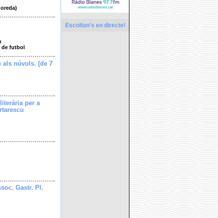
doreda)
Escoltan's en directe!
h
 de futbol
u als núvols. (de 7
literària per a
rtarescu
soc. Gastr. Pl.