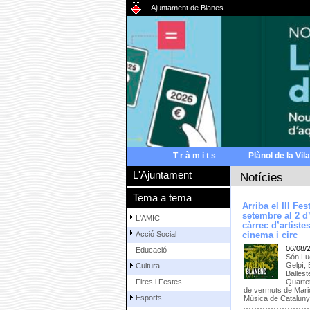
Ajuntament de Blanes
T r à m i t s
Plànol de la Vila
L'Ajuntament
Notícies
Tema a tema
Arriba el III Fe
setembre al 2 d
L'AMIC
càrrec d’artiste
Acció Social
cinema i circ
06/08/
Educació
Són Luc
Gelpí,
Cultura
Ballest
Quarte
Fires i Festes
de vermuts de Mari
Esports
Música de Catalun