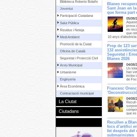
Biblioteca Roberto Bolaño
Blanes recupera
Sant Joan en la
Joventut
que forma part d
Participació Ciutadana
05/08/
Aquests
Salut Pública
prova 
en reco
Residus i Neteja
que ret
10 anys d’absència
Medi Ambient
Promoció de la Ciutat
Prop de 123 serv
132 assistències
Oficina de Català
Seguretat i Eme
Seguretat i Protecció Civil
Blanes 2026
04/08/
Arxiu Municipal
Un tota
han vet
Urbanisme
inclou 
Enginyeria
de Focs
Àrea Econòmica
Francesc Orenc
‘Deconstruccció
Contractació municipal
04/08/
La Ciutat
Recull 
sorpren
composi
Ciutadans
que es 
Recullen a Blan
focs d’artifici 
fet després del
submarinistes