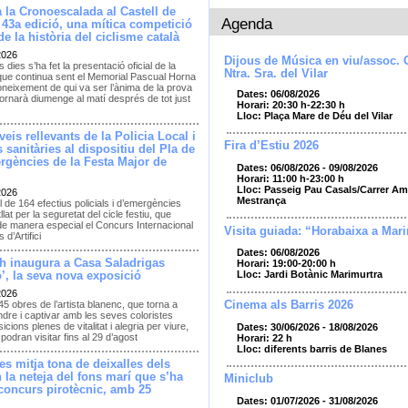
 la Cronoescalada al Castell de
Agenda
 43a edició, una mítica competició
e la història del ciclisme català
2026
Dijous de Música en viu/assoc. 
 dies s’ha fet la presentació oficial de la
Ntra. Sra. del Vilar
que continua sent el Memorial Pascual Horna
neixement de qui va ser l’ànima de la prova
Dates: 06/08/2026
ornarà diumenge al matí després de tot just
Horari: 20:30 h-22:30 h
Lloc: Plaça Mare de Déu del Vilar
eis rellevants de la Policia Local i
Fira d’Estiu 2026
 sanitàries al dispositiu del Pla de
rgències de la Festa Major de
Dates: 06/08/2026 - 09/08/2026
Horari: 11:00 h-23:00 h
Lloc: Passeig Pau Casals/Carrer Amp
2026
Mestrança
l de 164 efectius policials i d’emergències
llat per la seguretat del cicle festiu, que
de manera especial el Concurs Internacional
Visita guiada: “Horabaixa a Mar
 d’Artifici
Dates: 06/08/2026
h inaugura a Casa Saladrigas
Horari: 19:00-20:00 h
Lloc: Jardi Botànic Marimurtra
’, la seva nova exposició
2026
Cinema als Barris 2026
45 obres de l’artista blanenc, que torna a
dre i captivar amb les seves coloristes
cions plenes de vitalitat i alegria per viure,
Dates: 30/06/2026 - 18/08/2026
podran visitar fins al 29 d’agost
Horari: 22 h
Lloc: diferents barris de Blanes
es mitja tona de deixalles dels
en la neteja del fons marí que s’ha
Miniclub
 concurs pirotècnic, amb 25
Dates: 01/07/2026 - 31/08/2026