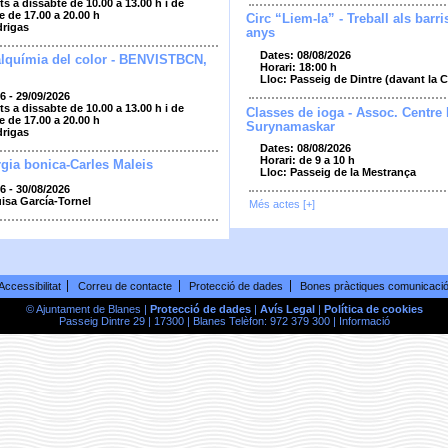
ts a dissabte de 10.00 a 13.00 h i de
e de 17.00 a 20.00 h
Circ “Liem-la” - Treball als barri
drigas
anys
Dates: 08/08/2026
alquímia del color - BENVISTBCN,
Horari: 18:00 h
Lloc: Passeig de Dintre (davant la 
6 - 29/09/2026
ts a dissabte de 10.00 a 13.00 h i de
Classes de ioga - Assoc. Centre
e de 17.00 a 20.00 h
Surynamaskar
drigas
Dates: 08/08/2026
Horari: de 9 a 10 h
gia bonica-Carles Maleis
Lloc: Passeig de la Mestrança
6 - 30/08/2026
uisa García-Tornel
Més actes [+]
Accessibilitat
Correu de contacte
Protecció de dades
Bones pràctiques comunicaci
© Ajuntament de Blanes |
Protecció de dades
|
Avís Legal
|
Política de cookies
Passeig Dintre 29 | 17300 | Blanes Telèfon: 972 379 300 |
Informació