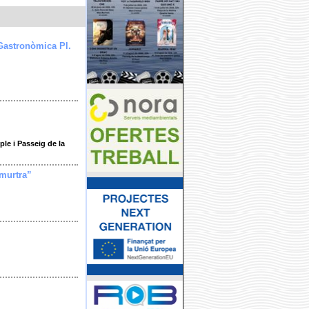
Gastronòmica Pl.
le i Passeig de la
imurtra”