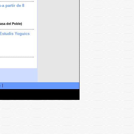
s-a partir de 8
Casa del Poble)
 Estudis Yoguics
ó