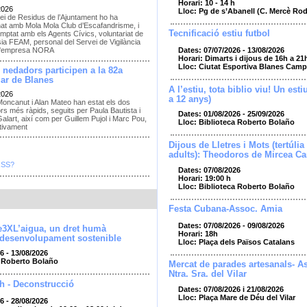
Horari: 10 - 14 h
2026
Lloc: Pg de s’Abanell (C. Mercè Ro
ei de Residus de l’Ajuntament ho ha
nat amb Mola Mola Club d’Escafandrisme, i
Tecnificació estiu futbol
mptat amb els Agents Cívics, voluntariat de
sia FEAM, personal del Servei de Vigilància
Dates: 07/07/2026 - 13/08/2026
e l'empresa NORA
Horari: Dimarts i dijous de 16h a 21
Lloc: Ciutat Esportiva Blanes Camp
 nedadors participen a la 82a
ar de Blanes
A l’estiu, tota biblio viu! Un esti
2026
a 12 anys)
Moncanut i Alan Mateo han estat els dos
s més ràpids, seguits per Paula Bautista i
Dates: 01/08/2026 - 25/09/2026
alart, així com per Guillem Pujol i Marc Pou,
Lloc: Biblioteca Roberto Bolaño
tivament
Dijous de Lletres i Mots (tertúlia 
adults): Theodoros de Mircea Ca
RSS?
Dates: 07/08/2026
Horari: 19:00 h
Lloc: Biblioteca Roberto Bolaño
Festa Cubana-Assoc. Amia
Dates: 07/08/2026 - 09/08/2026
e3XL’aigua, un dret humà
Horari: 18h
 desenvolupament sostenible
Lloc: Plaça dels Països Catalans
6 - 13/08/2026
a Roberto Bolaño
Mercat de parades artesanals- As
Ntra. Sra. del Vilar
h - Deconstrucció
Dates: 07/08/2026 i 21/08/2026
Lloc: Plaça Mare de Déu del Vilar
6 - 28/08/2026