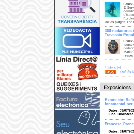
03/08/
El Serv
coordi
s’ha co
l’Esglé
de les platges, i d
360 nedadores i
Travessia Popul
02/08/
Isona 
nedador
Maria G
respec
Històric [+]
Què és 
Exposicions
Exposició: Refl
fonamental per
Dates: 03/07/202
Lloc: Bibliotec
Francesc Orenc
Dates: 31/07/202