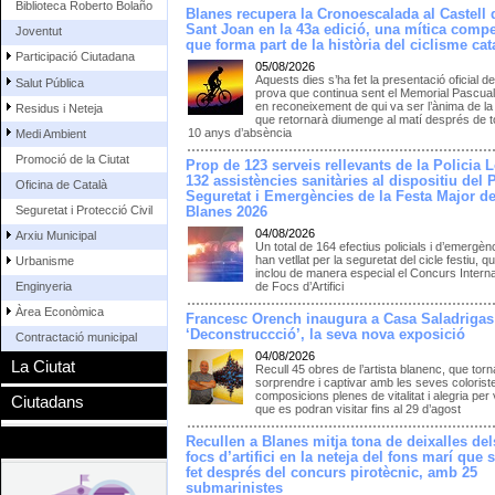
Biblioteca Roberto Bolaño
Blanes recupera la Cronoescalada al Castell 
Sant Joan en la 43a edició, una mítica compe
Joventut
que forma part de la història del ciclisme cat
Participació Ciutadana
05/08/2026
Aquests dies s’ha fet la presentació oficial de
Salut Pública
prova que continua sent el Memorial Pascua
en reconeixement de qui va ser l’ànima de la
Residus i Neteja
que retornarà diumenge al matí després de to
10 anys d’absència
Medi Ambient
Promoció de la Ciutat
Prop de 123 serveis rellevants de la Policia L
132 assistències sanitàries al dispositiu del 
Oficina de Català
Seguretat i Emergències de la Festa Major d
Seguretat i Protecció Civil
Blanes 2026
04/08/2026
Arxiu Municipal
Un total de 164 efectius policials i d’emergèn
han vetllat per la seguretat del cicle festiu, q
Urbanisme
inclou de manera especial el Concurs Intern
Enginyeria
de Focs d’Artifici
Àrea Econòmica
Francesc Orench inaugura a Casa Saladrigas
‘Deconstruccció’, la seva nova exposició
Contractació municipal
04/08/2026
La Ciutat
Recull 45 obres de l’artista blanenc, que torn
sorprendre i captivar amb les seves colorist
composicions plenes de vitalitat i alegria per 
Ciutadans
que es podran visitar fins al 29 d’agost
Recullen a Blanes mitja tona de deixalles del
focs d’artifici en la neteja del fons marí que 
fet després del concurs pirotècnic, amb 25
submarinistes