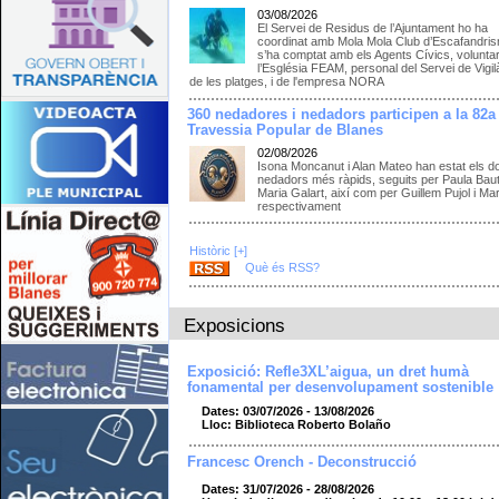
03/08/2026
El Servei de Residus de l’Ajuntament ho ha
coordinat amb Mola Mola Club d’Escafandris
s’ha comptat amb els Agents Cívics, voluntar
l’Església FEAM, personal del Servei de Vigil
de les platges, i de l'empresa NORA
360 nedadores i nedadors participen a la 82a
Travessia Popular de Blanes
02/08/2026
Isona Moncanut i Alan Mateo han estat els d
nedadors més ràpids, seguits per Paula Bauti
Maria Galart, així com per Guillem Pujol i Ma
respectivament
Històric [+]
Què és RSS?
Exposicions
Exposició: Refle3XL’aigua, un dret humà
fonamental per desenvolupament sostenible
Dates: 03/07/2026 - 13/08/2026
Lloc: Biblioteca Roberto Bolaño
Francesc Orench - Deconstrucció
Dates: 31/07/2026 - 28/08/2026