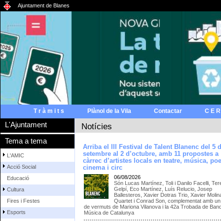
Ajuntament de Blanes
T r à m i t s
Plànol de la Vila
Contactar
C E R
L'Ajuntament
Notícies
Tema a tema
Arriba el III Festival de Talent Blanenc del 5 
setembre al 2 d’octubre, amb 11 propostes a
L'AMIC
càrrec d’artistes locals en teatre, música, poe
Acció Social
cinema i circ
06/08/2026
Educació
Són Lucas Martínez, Toli i Danilo Facelli, Te
Gelpí, Eco Martínez, Luís Relucio, Josep
Cultura
Ballesteros, Xavier Dotras Trio, Xavier Molin
Quartet i Conrad Son, complementat amb un 
Fires i Festes
de vermuts de Mariona Vilanova i la 42a Trobada de Ban
Esports
Música de Catalunya