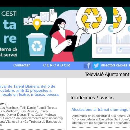
Contactar
C E R C A D O R
directori xarxes 
Televisió Ajuntament
stival de Talent Blanenc del 5 de
’octubre, amb 11 propostes a
s locals en teatre, música, poesia,
Incidències / avisos
2026
as Martínez, Toli i Danilo Facelli, Teresa
Afectacions al trànsit diumenge 
 Eco Martínez, Luís Relucio, Josep
eros, Xavier Dotras Trio, Xavier Molina’s
Amb motiu de la celebració a la nostra Vil
t i Conrad Son, complementat amb un tasteig
“Cronoescalada al Castell de Sant Joan”, 
ona Vilanova i la 42a Trobada de Bandes de
efectuarem els següents talls i desviament
ya