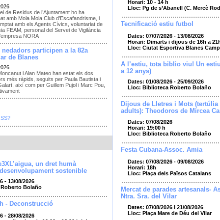
Horari: 10 - 14 h
2026
Lloc: Pg de s’Abanell (C. Mercè Ro
ei de Residus de l’Ajuntament ho ha
nat amb Mola Mola Club d’Escafandrisme, i
Tecnificació estiu futbol
mptat amb els Agents Cívics, voluntariat de
sia FEAM, personal del Servei de Vigilància
Dates: 07/07/2026 - 13/08/2026
e l'empresa NORA
Horari: Dimarts i dijous de 16h a 21
Lloc: Ciutat Esportiva Blanes Camp
 nedadors participen a la 82a
ar de Blanes
A l’estiu, tota biblio viu! Un esti
2026
a 12 anys)
Moncanut i Alan Mateo han estat els dos
s més ràpids, seguits per Paula Bautista i
Dates: 01/08/2026 - 25/09/2026
alart, així com per Guillem Pujol i Marc Pou,
Lloc: Biblioteca Roberto Bolaño
tivament
Dijous de Lletres i Mots (tertúlia 
adults): Theodoros de Mircea Ca
RSS?
Dates: 07/08/2026
Horari: 19:00 h
Lloc: Biblioteca Roberto Bolaño
Festa Cubana-Assoc. Amia
Dates: 07/08/2026 - 09/08/2026
e3XL’aigua, un dret humà
Horari: 18h
 desenvolupament sostenible
Lloc: Plaça dels Països Catalans
6 - 13/08/2026
a Roberto Bolaño
Mercat de parades artesanals- As
Ntra. Sra. del Vilar
h - Deconstrucció
Dates: 07/08/2026 i 21/08/2026
Lloc: Plaça Mare de Déu del Vilar
6 - 28/08/2026