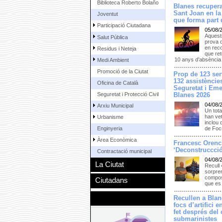
Biblioteca Roberto Bolaño
Blanes recupera
Sant Joan en la
Joventut
que forma part d
Participació Ciutadana
05/08/
Aquests
Salut Pública
prova 
en reco
Residus i Neteja
que ret
10 anys d’absència
Medi Ambient
Promoció de la Ciutat
Prop de 123 serv
132 assistències
Oficina de Català
Seguretat i Eme
Seguretat i Protecció Civil
Blanes 2026
04/08/
Arxiu Municipal
Un tota
han vet
Urbanisme
inclou 
Enginyeria
de Focs
Àrea Econòmica
Francesc Orenc
‘Deconstruccció
Contractació municipal
04/08/
La Ciutat
Recull 
sorpren
composi
Ciutadans
que es 
Recullen a Blan
focs d’artifici 
fet després del
submarinistes