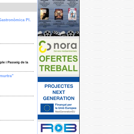
Gastronòmica Pl.
le i Passeig de la
imurtra”