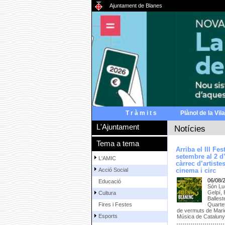
Ajuntament de Blanes
T r à m i t s
Plànol de la Vila
L'Ajuntament
Notícies
Tema a tema
Arriba el III Fe
setembre al 2 d
L'AMIC
càrrec d’artiste
Acció Social
cinema i circ
06/08/
Educació
Són Luc
Gelpí,
Cultura
Ballest
Quarte
Fires i Festes
de vermuts de Mari
Esports
Música de Catalun