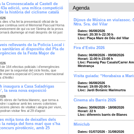
 la Cronoescalada al Castell de
Agenda
 43a edició, una mítica competició
e la història del ciclisme català
2026
Dijous de Música en viu/assoc. 
 dies s’ha fet la presentació oficial de la
Ntra. Sra. del Vilar
que continua sent el Memorial Pascual Horna
neixement de qui va ser l’ànima de la prova
Dates: 06/08/2026
ornarà diumenge al matí després de tot just
Horari: 20:30 h-22:30 h
Lloc: Plaça Mare de Déu del Vilar
eis rellevants de la Policia Local i
Fira d’Estiu 2026
 sanitàries al dispositiu del Pla de
rgències de la Festa Major de
Dates: 06/08/2026 - 09/08/2026
Horari: 11:00 h-23:00 h
Lloc: Passeig Pau Casals/Carrer Amp
2026
Mestrança
l de 164 efectius policials i d’emergències
llat per la seguretat del cicle festiu, que
de manera especial el Concurs Internacional
Visita guiada: “Horabaixa a Mar
 d’Artifici
Dates: 06/08/2026
h inaugura a Casa Saladrigas
Horari: 19:00-20:00 h
Lloc: Jardi Botànic Marimurtra
’, la seva nova exposició
2026
Cinema als Barris 2026
45 obres de l’artista blanenc, que torna a
dre i captivar amb les seves coloristes
cions plenes de vitalitat i alegria per viure,
Dates: 30/06/2026 - 18/08/2026
podran visitar fins al 29 d’agost
Horari: 22 h
Lloc: diferents barris de Blanes
es mitja tona de deixalles dels
en la neteja del fons marí que s’ha
Miniclub
 concurs pirotècnic, amb 25
Dates: 01/07/2026 - 31/08/2026