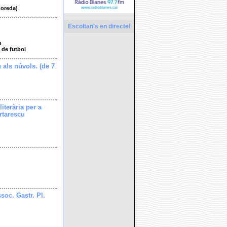
doreda)
Escoltan's en directe!
h
 de futbol
u als núvols. (de 7
literària per a
rtarescu
soc. Gastr. Pl.