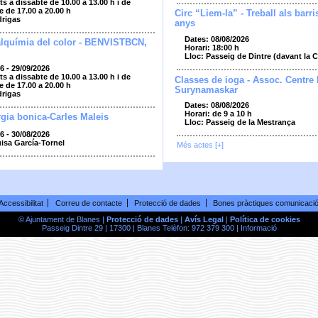
ts a dissabte de 10.00 a 13.00 h i de
e de 17.00 a 20.00 h
Circ “Liem-la” - Treball als barri
drigas
anys
Dates: 08/08/2026
alquímia del color - BENVISTBCN,
Horari: 18:00 h
Lloc: Passeig de Dintre (davant la 
6 - 29/09/2026
ts a dissabte de 10.00 a 13.00 h i de
Classes de ioga - Assoc. Centre
e de 17.00 a 20.00 h
Surynamaskar
drigas
Dates: 08/08/2026
Horari: de 9 a 10 h
gia bonica-Carles Maleis
Lloc: Passeig de la Mestrança
6 - 30/08/2026
uisa García-Tornel
Més actes [+]
Accessibilitat
Correu de contacte
Protecció de dades
Bones pràctiques comunicaci
© Ajuntament de Blanes |
Protecció de dades
|
Avís Legal
|
Política de cookies
Passeig Dintre 29 | 17300 | Blanes Telèfon: 972 379 300 |
Informació