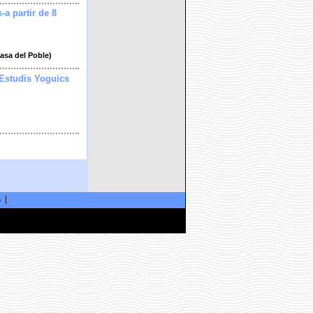
s-a partir de 8
Casa del Poble)
 Estudis Yoguics
ó