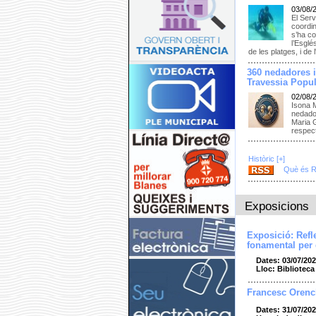
03/08/
El Serv
coordi
s’ha co
l’Esglé
de les platges, i d
360 nedadores i
Travessia Popul
02/08/
Isona 
nedador
Maria G
respec
Històric [+]
Què és 
Exposicions
Exposició: Refl
fonamental per
Dates: 03/07/202
Lloc: Bibliotec
Francesc Orenc
Dates: 31/07/202