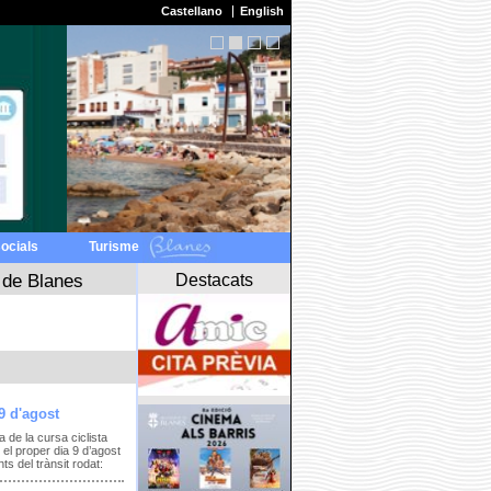
Castellano
English
socials
Turisme
Destacats
 de Blanes
9 d'agost
a de la cursa ciclista
el proper dia 9 d’agost
s del trànsit rodat: